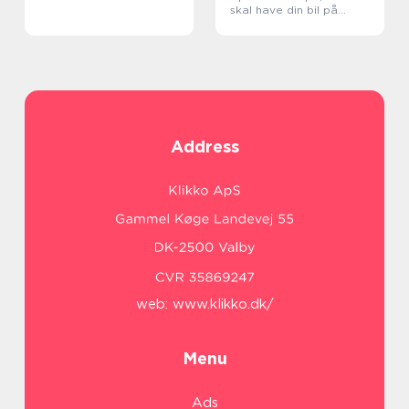
skal have din bil på
værksted
Address
web:
www.klikko.dk/
Menu
Ads