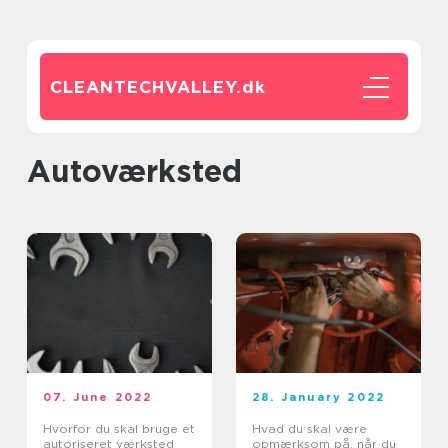
CLEANTECHVALLEY.
dk
autoværksted
07. June 2022
28. January 2022
Hvorfor du skal bruge et
Hvad du skal være
autoriseret værksted
opmærksom på, når du