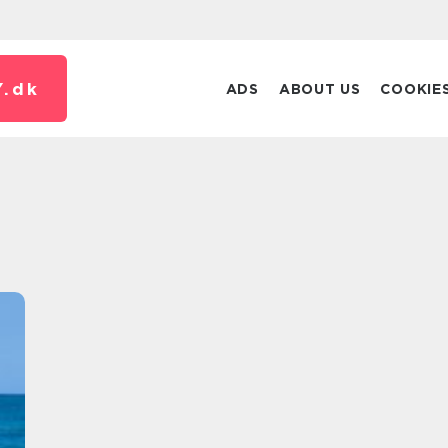
.
dk
ADS
ABOUT US
COOKIE