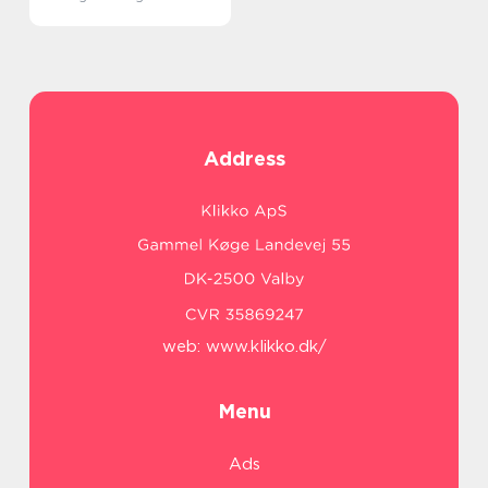
Address
web:
www.klikko.dk/
Menu
Ads