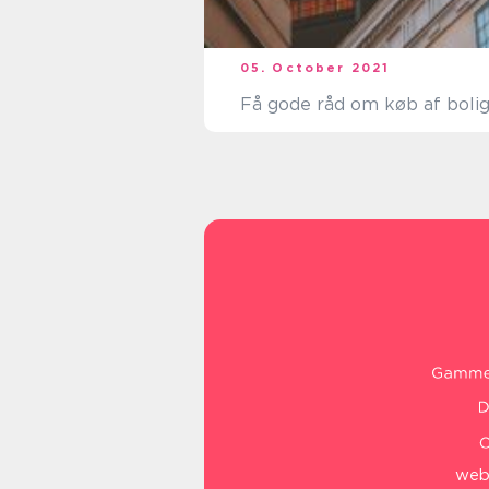
05. October 2021
Få gode råd om køb af boli
web