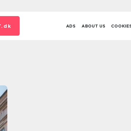
.
dk
ADS
ABOUT US
COOKIE