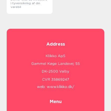
i tyverisikring af din
varebil
Address
web:
www.klikko.dk/
Menu