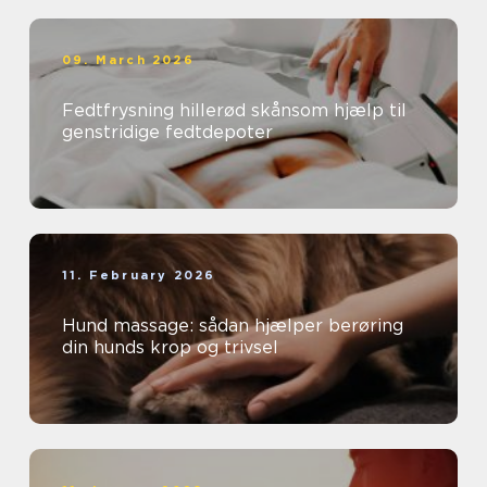
09. March 2026
Fedtfrysning hillerød skånsom hjælp til
genstridige fedtdepoter
11. February 2026
Hund massage: sådan hjælper berøring
din hunds krop og trivsel