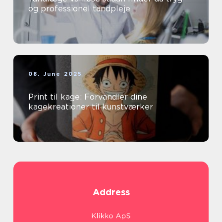
og professionel tandpleje
08. June 2025
Print til kage: Forvandler dine
kagekreationer til kunstværker
Address