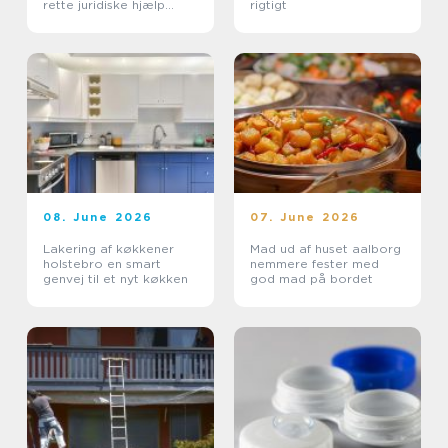
rette juridiske hjælp
rigtigt
lokalt
08. June 2026
07. June 2026
Lakering af køkkener
Mad ud af huset aalborg
holstebro en smart
nemmere fester med
genvej til et nyt køkken
god mad på bordet