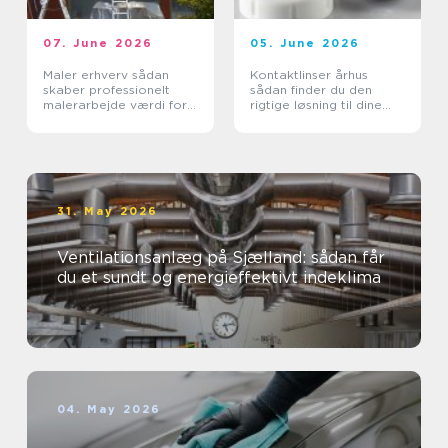
07. June 2026
05. June 2026
Maler erhverv sådan
Kontaktlinser århus
skaber professionelt
sådan finder du den
malerarbejde værdi for
rigtige løsning til dine
virksomheder
øjne
31. May 2026
Ventilationsanlæg på Sjælland: sådan får
du et sundt og energieffektivt indeklima
04. May 2026