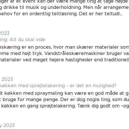
gør af et event kan der være mange ting at tage højde f
g drikke til musik og underholdning. Men når arrangeme
ehov for en ordentlig teltløsning. Det er her teltudl...
2023
ng: Alt du skal vide
eskæring er en proces, hvor man skærer materialer som
me med højt tryk. Vandstråleskæremaskiner bruger van
terialer ved meget højere hastigheder end traditionelle
y 2023
 køkken med sprøjtelakering – er det en mulighed?
it køkken med spraymaling kan være en god måde at gi
t bruge for mange penge. Der er dog nogle ting, som du 
at give dit køkken en gang sprøjtelakering. Tænk dig godt om –
y 2023