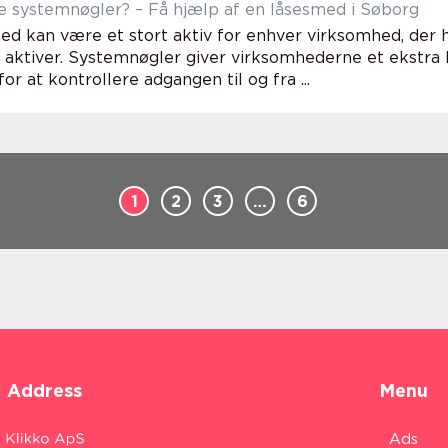
ve systemnøgler? – Få hjælp af en låsesmed i Søborg
ed kan være et stort aktiv for enhver virksomhed, der ha
g aktiver. Systemnøgler giver virksomhederne et ekstra
or at kontrollere adgangen til og fra ...
1
2
3
…
6
Address
Menu
Ads