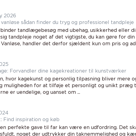
y 2026
Tandlæge vanløse sådan finder du tryg og professionel tandpleje
binder tandlægebesøg med ubehag, usikkerhed eller dire
ig tandpleje noget af det vigtigste, du kan gøre for din
anløse, handler det derfor sjældent kun om pris og adre
2025
kage: Forvandler dine kagekreationer til kunstværker
en, hvor kagekunst og personlig tilpasning bliver mere o
ig muligheden for at tilføje et personligt og unikt præg ti
ne er uendelige, og uanset om ...
2024
: Find inspiration og køb
den perfekte gave til far kan være en udfordring. Det s
sfuldt, noget der udtrykker din taknemmelighed og kæ