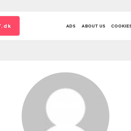
.
dk
ADS
ABOUT US
COOKIE