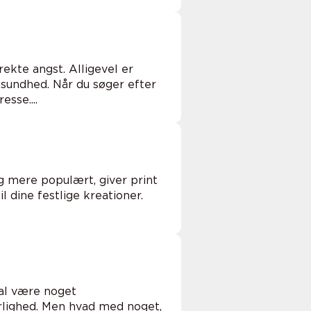
kte angst. Alligevel er
 sundhed. Når du søger efter
sse....
g mere populært, giver print
l dine festlige kreationer.
kal være noget
rlighed. Men hvad med noget,