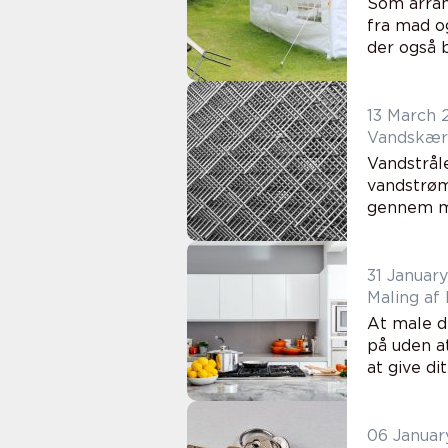
Som arran
fra mad o
der også b
13 March 
Vandskæri
Vandstrål
vandstrøm
gennem ma
31 Januar
Maling af
At male d
på uden a
06 Januar