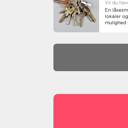
Vil du ha
En låsesm
lokaler o
mulighed f