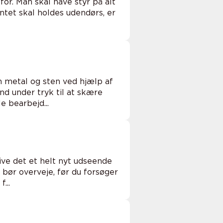
or. Man skal have styr på alt
ntet skal holdes udendørs, er
 metal og sten ved hjælp af
d under tryk til at skære
 bearbejd...
ve det et helt nyt udseende
bør overveje, før du forsøger
og f...