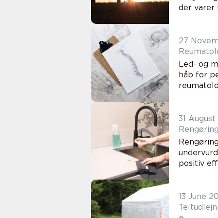
der varer 
27 Novem
Reumatolo
Led- og m
håb for p
reumatolog
31 August
Rengøring
Rengøring
undervurd
positiv ef
13 June 2
Teltudlejn