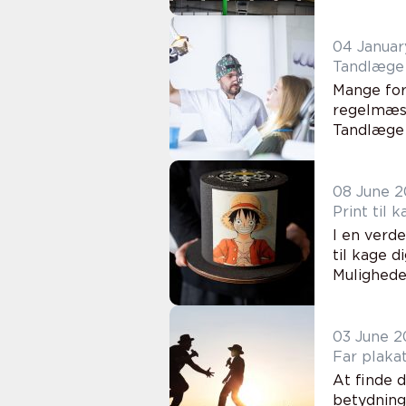
04 Januar
Mange for
regelmæss
Tandlæge V
08 June 
Print til 
I en verd
til kage d
Muligheder
03 June 
Far plakat
At finde 
betydning