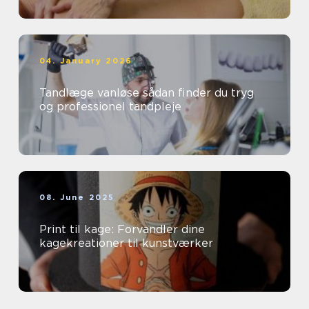
04. January 2026
Tandlæge vanløse sådan finder du tryg
og professionel tandpleje
08. June 2025
Print til kage: Forvandler dine
kagekreationer til kunstværker