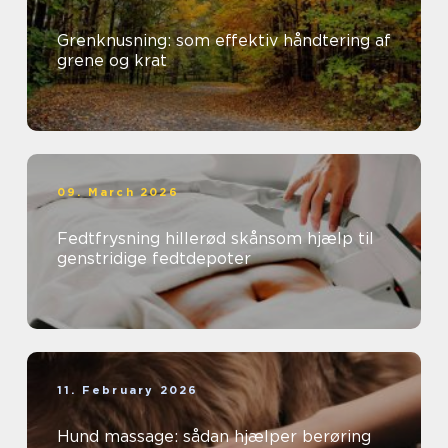
Grenknusning: som effektiv håndtering af
grene og krat
09. March 2026
Fedtfrysning hillerød skånsom hjælp til
genstridige fedtdepoter
11. February 2026
Hund massage: sådan hjælper berøring