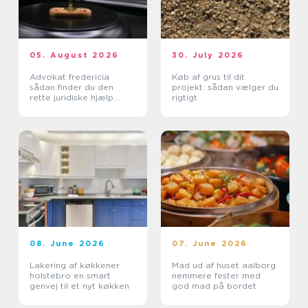
05. August 2026
30. July 2026
Advokat fredericia
Køb af grus til dit
sådan finder du den
projekt: sådan vælger du
rette juridiske hjælp
rigtigt
lokalt
08. June 2026
07. June 2026
Lakering af køkkener
Mad ud af huset aalborg
holstebro en smart
nemmere fester med
genvej til et nyt køkken
god mad på bordet