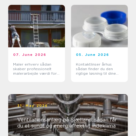
07. June 2026
05. June 2026
Maler erhverv sådan
Kontaktlinser århus
skaber professionelt
sådan finder du den
malerarbejde værdi for
rigtige løsning til dine
virksomheder
øjne
31. May 2026
Ventilationsanlæg på Sjælland: sådan får
du et sundt og energieffektivt indeklima