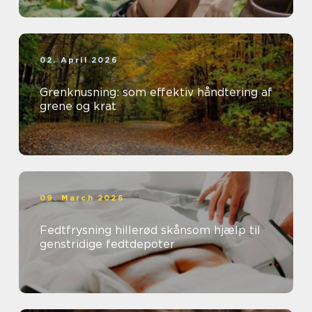
02. April 2026
Grenknusning: som effektiv håndtering af
grene og krat
09. March 2026
Fedtfrysning hillerød skånsom hjælp til
genstridige fedtdepoter