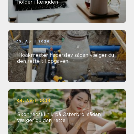
holder i længden
15. April 2026
Kloakmester haderslev sådan vælger du
den rette til opgaven
06. April 2026
Skønhedsklinik på Østerbro: sådan
vælger du den rette