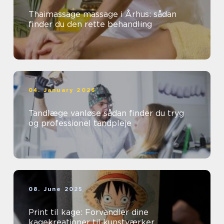
Thaimassage massage i Århus: sådan
finder du den rette behandling
04. January 2026
Tandlæge vanløse sådan finder du tryg
og professionel tandpleje
08. June 2025
Print til kage: Forvandler dine
kagekreationer til kunstværker