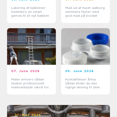
Lakering af køkkener
Mad ud af huset aalborg
holstebro en smart
nemmere fester med
genvej til et nyt køkken
god mad på bordet
07. June 2026
05. June 2026
Maler erhverv sådan
Kontaktlinser århus
skaber professionelt
sådan finder du den
malerarbejde værdi for
rigtige løsning til dine
virksomheder
øjne
31. May 2026