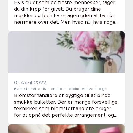
Hvis du er som de fleste mennesker, tager
du din krop for givet. Du bruger dine
muskler og led i hverdagen uden at tænke
nærmere over det. Men hvad nu, hvis noget
går galt? Hvad hvis du begynder at opleve
smerter eller stivhed? Så er det på tide at
o...
01 April 2022
Hvilke buketter kan en blomsterbinder lave til dig?
Blomsterhandlere er dygtige til at binde
smukke buketter. Der er mange forskellige
teknikker, som blomsterhandlere bruger
for at opnå det perfekte arrangement, og
hvilken type buket en blomsterhandler
binder, afhænger af deres personlige stil og