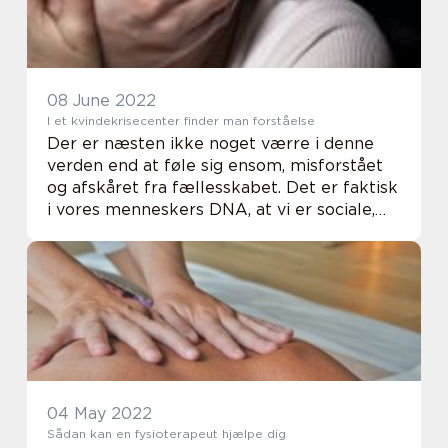
08 June 2022
I et kvindekrisecenter finder man forståelse
Der er næsten ikke noget værre i denne
verden end at føle sig ensom, misforstået
og afskåret fra fællesskabet. Det er faktisk
i vores menneskers DNA, at vi er sociale,
for vi har brug for en gruppe for at
overleve, men desværre er den gruppe
ikke alt...
04 May 2022
Sådan kan en fysioterapeut hjælpe dig