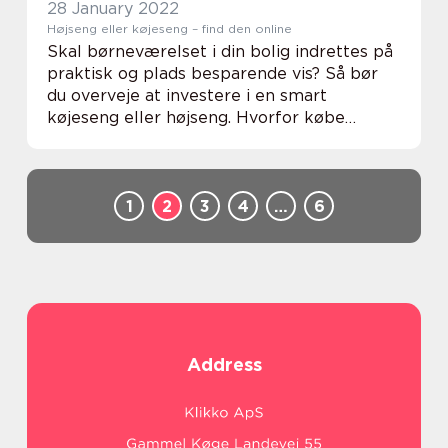
28 January 2022
Højseng eller køjeseng – find den online
Skal børneværelset i din bolig indrettes på
praktisk og plads besparende vis? Så bør
du overveje at investere i en smart
køjeseng eller højseng. Hvorfor købe
køjeseng eller højseng til børneværelset?
Der er flere gode grunde til at glæde de
mindste m...
1
2
3
4
…
6
Address