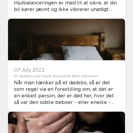
Hjulbalanceringen er med til at sikre, at din
bil kører jævnt og ikke vibrerer unødigt.
Hvis dine hjul er ude af balance, kan det
påvirke din bils køreegenskaber og brænd...
07 July 2022
Et dødsbo kan have involveret flere personer
Når man tænker på et dødsbo, så er det
som regel via en forestilling om, at det er
en enkelt person, der er død her, hvor det
så var den sidste beboer – eller eneste –
som der er død her. Det kan være en privat
bolig, men det kan også vær...