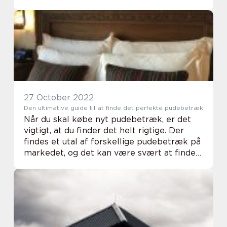
kan finerringe blive? Og hvor små kan
fingerringe blive? Dernæst vil vi kigge på,
o...
27 October 2022
Den ultimative guide til at finde det perfekte pudebetræk
Når du skal købe nyt pudebetræk, er det
vigtigt, at du finder det helt rigtige. Der
findes et utal af forskellige pudebetræk på
markedet, og det kan være svært at finde
ud af, hvad der passer bedst til netop...