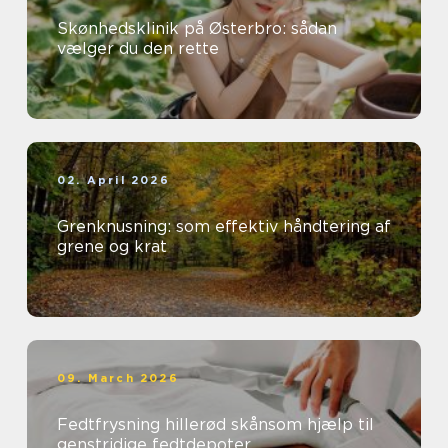
Skønhedsklinik på Østerbro: sådan
vælger du den rette
02. April 2026
Grenknusning: som effektiv håndtering af
grene og krat
09. March 2026
Fedtfrysning hillerød skånsom hjælp til
genstridige fedtdepoter