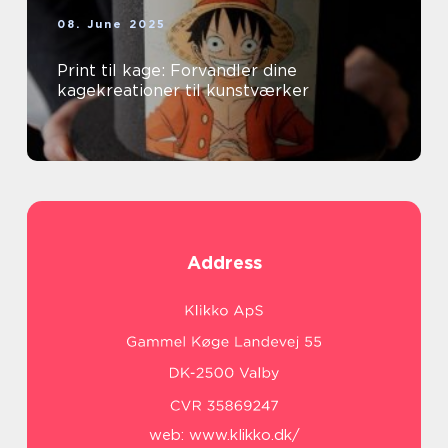
08. June 2025
Print til kage: Forvandler dine
kagekreationer til kunstværker
Address
web:
www.klikko.dk/