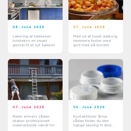
08. June 2026
07. June 2026
Lakering af køkkener
Mad ud af huset aalborg
holstebro en smart
nemmere fester med
genvej til et nyt køkken
god mad på bordet
07. June 2026
05. June 2026
Maler erhverv sådan
Kontaktlinser århus
skaber professionelt
sådan finder du den
malerarbejde værdi for
rigtige løsning til dine
virksomheder
øjne