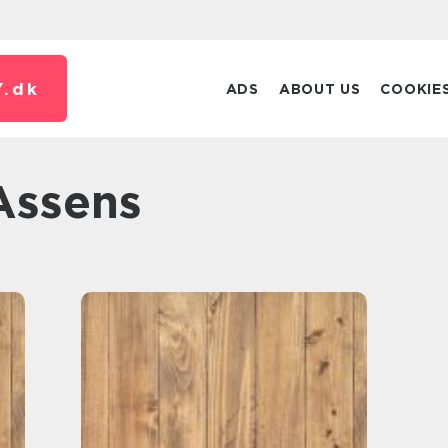
.
dk
ADS
ABOUT US
COOKIE
 Assens