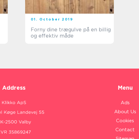
01. October 2019
Forny dine trægulve på en billig
og effektiv måde
Address
Menu
Ads
About Us
Cookies
Contact
Sitemap