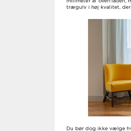
milimeter af overfladen, 
trægulv i høj kvalitet, d
Du bør dog ikke vælge hve