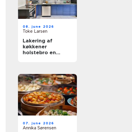
08. june 2026
Toke Larsen
Lakering af
køkkener
holstebro en
smart genvej til et
nyt køkken
07. june 2026
Annika Sørensen