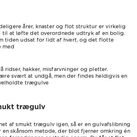
ligere årer, knaster og flot struktur er virkelig
il at løfte det overordnede udtryk af en bolig.
tiden udsat for lidt af hvert, og det flotte
me med
den.
å ridser, hakker, misfarvninger og pletter.
være svært at undgå, men der findes heldigvis en
g velholdte trægulve
en.
mukt trægulv
net af smukt trægulv igen, så er en gulvafslibning
er en skånsom metode, der blot fjerner omkring én