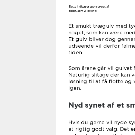
Et smukt trægulv med tyde
noget, som kan være med t
Et gulv bliver dog gennem 
udseende vil derfor fal
ti
Som årene går vil gulvet f
Naturlig slitage der kan 
løsning til at få flotte o
ig
Nyd synet af et s
Hvis du gerne vil nyde sy
et rigtig godt valg. Det 