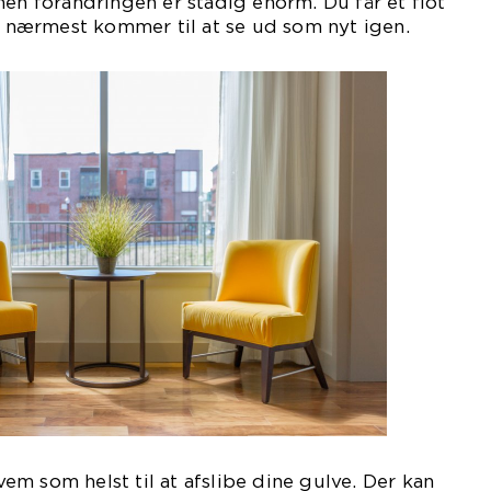
men forandringen er stadig enorm. Du får et flot
er nærmest kommer til at se ud som nyt igen.
m som helst til at afslibe dine gulve. Der kan