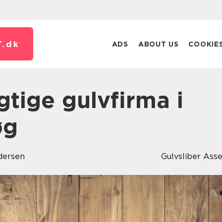
.
dk
ADS
ABOUT US
COOKIE
øg
dersen
Gulvsliber Ass