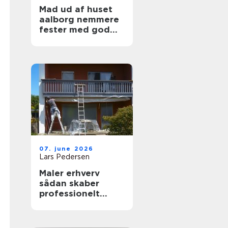
Mad ud af huset
aalborg nemmere
fester med god
mad på bordet
07. june 2026
Lars Pedersen
Maler erhverv
sådan skaber
professionelt
malerarbejde
værdi for
virksomheder