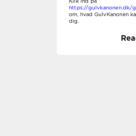
Klik
https://gulvkanonen.dk/g
om, hvad GulvKanonen kan
d
Rea