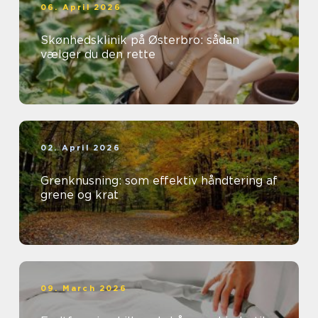
06. April 2026
Skønhedsklinik på Østerbro: sådan
vælger du den rette
02. April 2026
Grenknusning: som effektiv håndtering af
grene og krat
09. March 2026