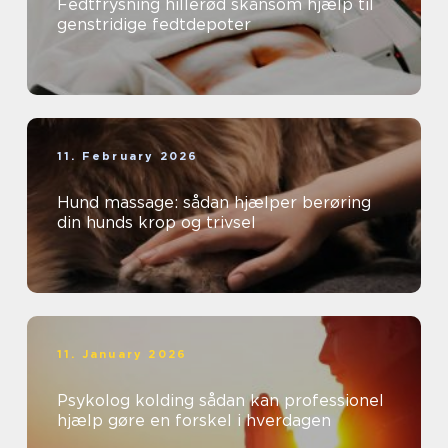
Fedtfrysning hillerød skånsom hjælp til
genstridige fedtdepoter
11. February 2026
Hund massage: sådan hjælper berøring
din hunds krop og trivsel
11. January 2026
Psykolog kolding sådan kan professionel
hjælp gøre en forskel i hverdagen