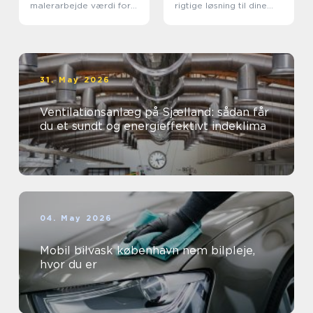
malerarbejde værdi for
rigtige løsning til dine
virksomheder
øjne
31. May 2026
Ventilationsanlæg på Sjælland: sådan får
du et sundt og energieffektivt indeklima
04. May 2026
Mobil bilvask københavn nem bilpleje,
hvor du er