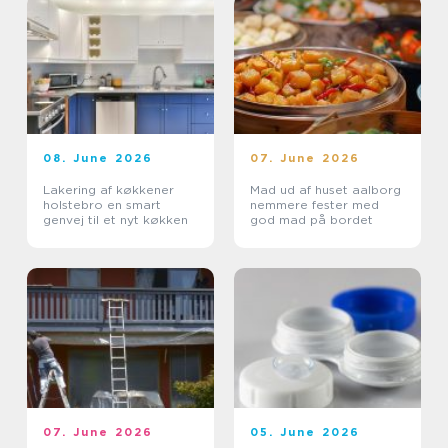
08. June 2026
07. June 2026
Lakering af køkkener
Mad ud af huset aalborg
holstebro en smart
nemmere fester med
genvej til et nyt køkken
god mad på bordet
07. June 2026
05. June 2026