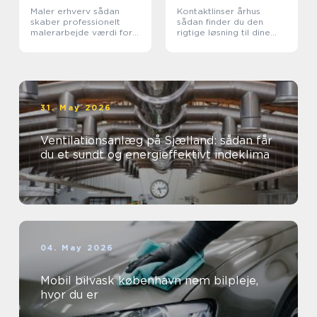
Maler erhverv sådan
Kontaktlinser århus
skaber professionelt
sådan finder du den
malerarbejde værdi for
rigtige løsning til dine
virksomheder
øjne
31. May 2026
Ventilationsanlæg på Sjælland: sådan får
du et sundt og energieffektivt indeklima
04. May 2026
Mobil bilvask københavn nem bilpleje,
hvor du er