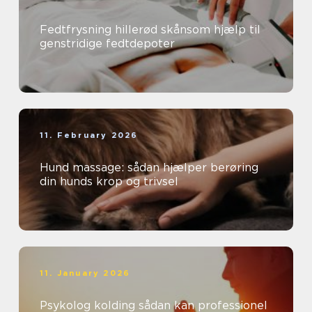
Fedtfrysning hillerød skånsom hjælp til
genstridige fedtdepoter
11. February 2026
Hund massage: sådan hjælper berøring
din hunds krop og trivsel
11. January 2026
Psykolog kolding sådan kan professionel