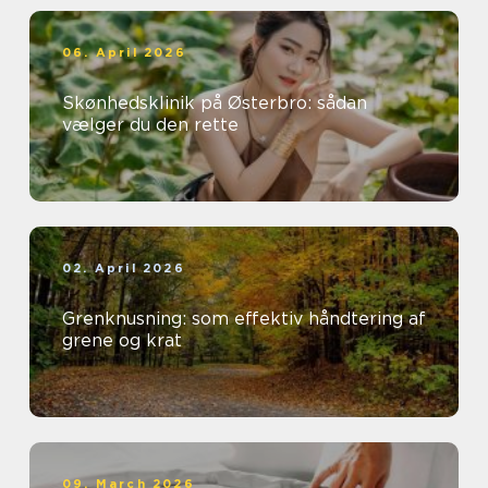
06. April 2026
Skønhedsklinik på Østerbro: sådan
vælger du den rette
02. April 2026
Grenknusning: som effektiv håndtering af
grene og krat
09. March 2026