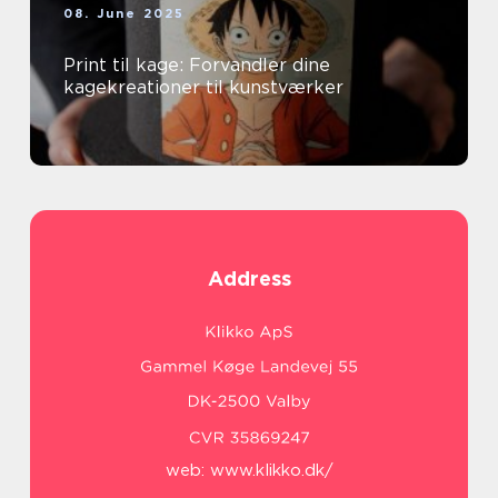
08. June 2025
Print til kage: Forvandler dine
kagekreationer til kunstværker
Address
web:
www.klikko.dk/