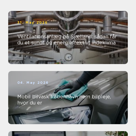
31. May 2026
Ventilationsanlæg på Sjælland: sådan får
du et sundt og energieffektivt indeklima
04. May 2026
Mobil bilvask københavn nem bilpleje,
hvor du er