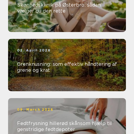
Skønhedsklinik på Østerbro: sådan
vælger du den rette
02. April 2026
Grenknusning: som effektiv håndtering af
grene og krat
09. March 2026
Fedtfrysning hillerød skånsom hjælp til
genstridige fedtdepoter