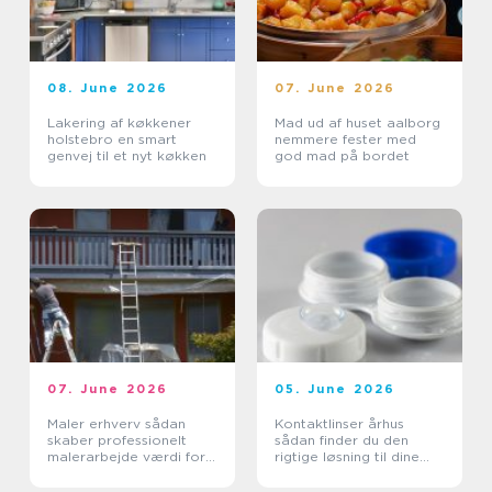
08. June 2026
07. June 2026
Lakering af køkkener
Mad ud af huset aalborg
holstebro en smart
nemmere fester med
genvej til et nyt køkken
god mad på bordet
07. June 2026
05. June 2026
Maler erhverv sådan
Kontaktlinser århus
skaber professionelt
sådan finder du den
malerarbejde værdi for
rigtige løsning til dine
virksomheder
øjne