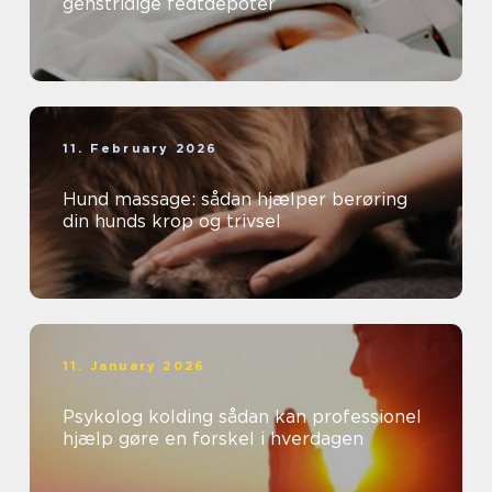
genstridige fedtdepoter
11. February 2026
Hund massage: sådan hjælper berøring
din hunds krop og trivsel
11. January 2026
Psykolog kolding sådan kan professionel
hjælp gøre en forskel i hverdagen