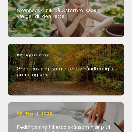
Skønhedsklinik på Østerbro: sådan
vælger du den rette
02. April 2026
Grenknusning: som effektiv håndtering af
grene og krat
09. March 2026
Fedtfrysning hillerød skånsom hjælp til