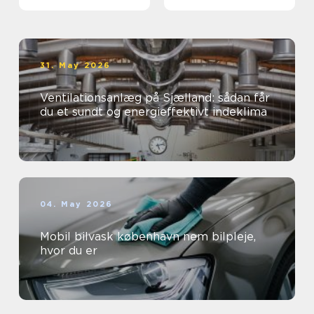
virksomheder
øjne
31. May 2026
Ventilationsanlæg på Sjælland: sådan får
du et sundt og energieffektivt indeklima
04. May 2026
Mobil bilvask københavn nem bilpleje,
hvor du er