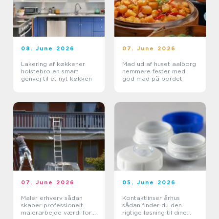
08. June 2026
07. June 2026
Lakering af køkkener
Mad ud af huset aalborg
holstebro en smart
nemmere fester med
genvej til et nyt køkken
god mad på bordet
07. June 2026
05. June 2026
Maler erhverv sådan
Kontaktlinser århus
skaber professionelt
sådan finder du den
malerarbejde værdi for
rigtige løsning til dine