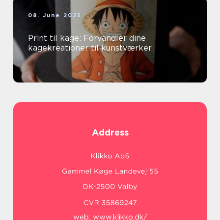
08. June 2025
Print til kage: Forvandler dine
kagekreationer til kunstværker
Address
web:
www.klikko.dk/