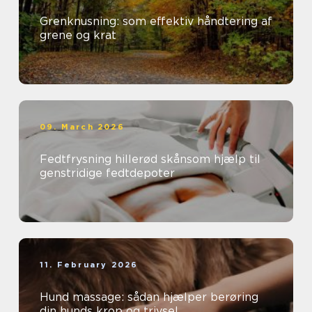
Grenknusning: som effektiv håndtering af
grene og krat
09. March 2026
Fedtfrysning hillerød skånsom hjælp til
genstridige fedtdepoter
11. February 2026
Hund massage: sådan hjælper berøring
din hunds krop og trivsel