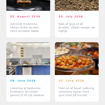
05. August 2026
30. July 2026
Advokat fredericia
Køb af grus til dit
sådan finder du den
projekt: sådan vælger du
rette juridiske hjælp
rigtigt
lokalt
08. June 2026
07. June 2026
Lakering af køkkener
Mad ud af huset aalborg
holstebro en smart
nemmere fester med
genvej til et nyt køkken
god mad på bordet