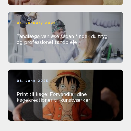
04. January 2026
Tandlæge vanløse sådan finder du tryg
og professionel tandpleje
08. June 2025
Print til kage: Forvandler dine
kagekreationer til kunstværker