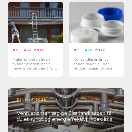
07. June 2026
05. June 2026
Maler erhverv sådan
Kontaktlinser århus
skaber professionelt
sådan finder du den
malerarbejde værdi for
rigtige løsning til dine
virksomheder
øjne
31. May 2026
Ventilationsanlæg på Sjælland: sådan får
du et sundt og energieffektivt indeklima