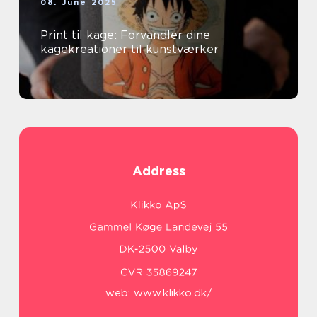
08. June 2025
Print til kage: Forvandler dine
kagekreationer til kunstværker
Address
web:
www.klikko.dk/