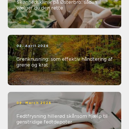
Skønhedsklinik på Østerbro: sådan
vælger du den rette
02. April 2026
Grenknusning: som effektiv håndtering af
grene og krat
09. March 2026
Fedtfrysning hillerød skånsom hjælp til
genstridige fedtdepoter