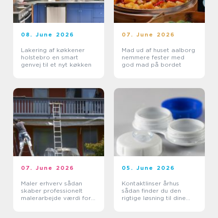
08. June 2026
07. June 2026
Lakering af køkkener
Mad ud af huset aalborg
holstebro en smart
nemmere fester med
genvej til et nyt køkken
god mad på bordet
07. June 2026
05. June 2026
Maler erhverv sådan
Kontaktlinser århus
skaber professionelt
sådan finder du den
malerarbejde værdi for
rigtige løsning til dine
virksomheder
øjne