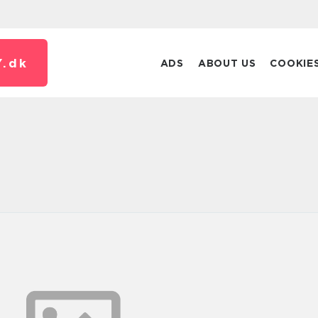
.
dk
ADS
ABOUT US
COOKIE