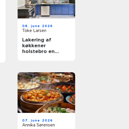
08. june 2026
Toke Larsen
Lakering af
køkkener
holstebro en
smart genvej til et
nyt køkken
07. june 2026
Annika Sørensen