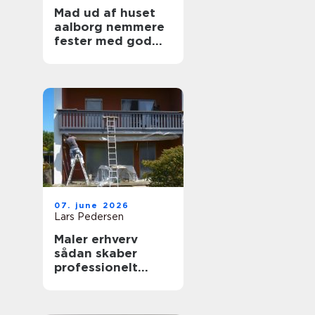
Mad ud af huset
aalborg nemmere
fester med god
mad på bordet
07. june 2026
Lars Pedersen
Maler erhverv
sådan skaber
professionelt
malerarbejde
værdi for
virksomheder