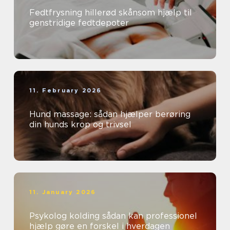
Fedtfrysning hillerød skånsom hjælp til
genstridige fedtdepoter
11. February 2026
Hund massage: sådan hjælper berøring
din hunds krop og trivsel
11. January 2026
Psykolog kolding sådan kan professionel
hjælp gøre en forskel i hverdagen