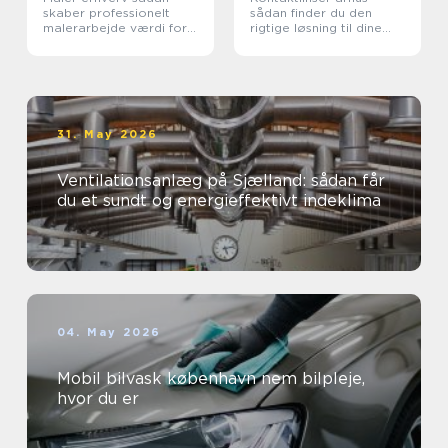
skaber professionelt
sådan finder du den
malerarbejde værdi for
rigtige løsning til dine
virksomheder
øjne
31. May 2026
Ventilationsanlæg på Sjælland: sådan får
du et sundt og energieffektivt indeklima
04. May 2026
Mobil bilvask københavn nem bilpleje,
hvor du er