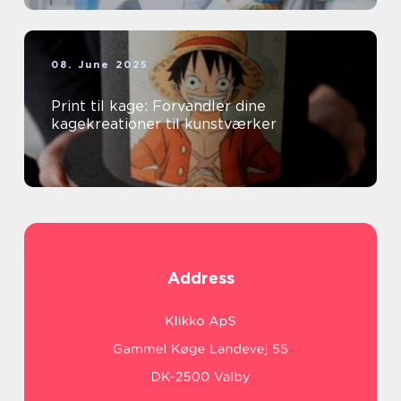
08. June 2025
Print til kage: Forvandler dine
kagekreationer til kunstværker
Address