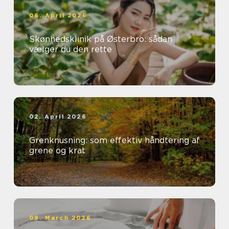
06. April 2026
Skønhedsklinik på Østerbro: sådan
vælger du den rette
02. April 2026
Grenknusning: som effektiv håndtering af
grene og krat
09. March 2026