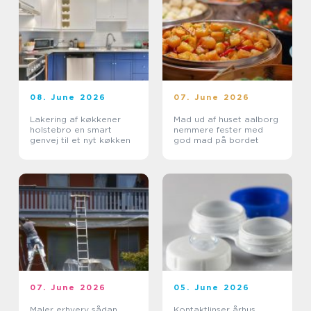
08. June 2026
07. June 2026
Lakering af køkkener
Mad ud af huset aalborg
holstebro en smart
nemmere fester med
genvej til et nyt køkken
god mad på bordet
07. June 2026
05. June 2026
Maler erhverv sådan
Kontaktlinser århus