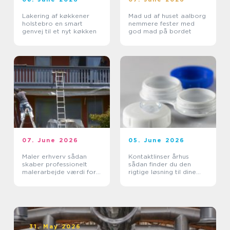
Lakering af køkkener
Mad ud af huset aalborg
holstebro en smart
nemmere fester med
genvej til et nyt køkken
god mad på bordet
07. June 2026
05. June 2026
Maler erhverv sådan
Kontaktlinser århus
skaber professionelt
sådan finder du den
malerarbejde værdi for
rigtige løsning til dine
virksomheder
øjne
31. May 2026