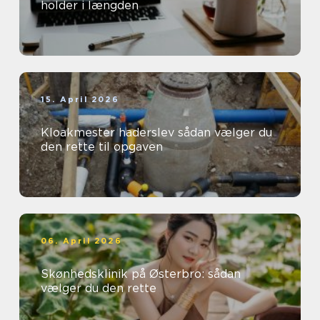
holder i længden
15. April 2026
Kloakmester haderslev sådan vælger du
den rette til opgaven
06. April 2026
Skønhedsklinik på Østerbro: sådan
vælger du den rette