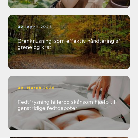
02. April 2026
Grenknusning: som effektiv håndtering af
grene og krat
09. March 2026
Fedtfrysning hillerød skånsom hjælp til
genstridige fedtdepoter