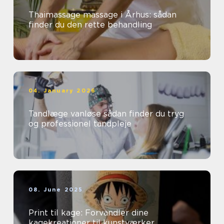
Thaimassage massage i Århus: sådan
finder du den rette behandling
04. January 2026
Tandlæge vanløse sådan finder du tryg
og professionel tandpleje
08. June 2025
Print til kage: Forvandler dine
kagekreationer til kunstværker