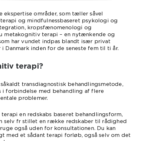
e ekspertise områder, som tæller såvel
g terapi og mindfulnessbaseret psykologi og
ntegration, kropsfænomenologi og
du metakognitiv terapi – en nytænkende og
som har vundet indpas blandt især privat
i Danmark inden for de seneste fem til ti år.
tiv terapi?
n såkaldt transdiagnostisk behandlingsmetode,
 i forbindelse med behandling af flere
mentale problemer.
 terapi en redskabs baseret behandlingsform,
n selv fr stillet en række redskaber til rådighed
ge også uden for konsultationen. Du kan
t med et sådant terapi forløb, også selv om det