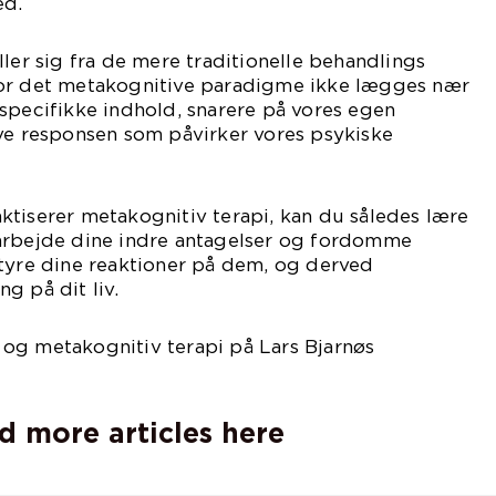
ed.
ller sig fra de mere traditionelle behandlings
for det metakognitive paradigme ikke lægges nær
specifikke indhold, snarere på vores egen
lve responsen som påvirker vores psykiske
tiserer metakognitiv terapi, kan du således lære
arbejde dine indre antagelser og fordomme
styre dine reaktioner på dem, og derved
g på dit liv.
og metakognitiv terapi på Lars Bjarnøs
d more articles here