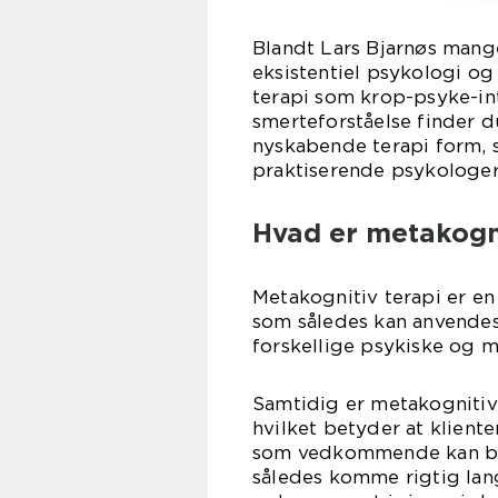
Blandt Lars Bjarnøs mang
eksistentiel psykologi o
terapi som krop-psyke-i
smerteforståelse finder 
nyskabende terapi form, 
praktiserende psykologer 
Hvad er metakogni
Metakognitiv terapi er e
som således kan anvendes
forskellige psykiske og 
Samtidig er metakognitiv
hvilket betyder at kliente
som vedkommende kan bru
således komme rigtig lang