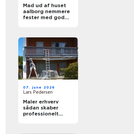
Mad ud af huset
aalborg nemmere
fester med god
mad på bordet
07. june 2026
Lars Pedersen
Maler erhverv
sådan skaber
professionelt
malerarbejde
værdi for
virksomheder