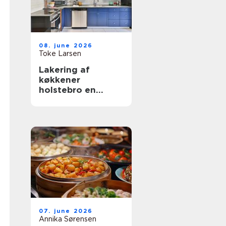
08. june 2026
Toke Larsen
Lakering af
køkkener
holstebro en
smart genvej til et
nyt køkken
07. june 2026
Annika Sørensen