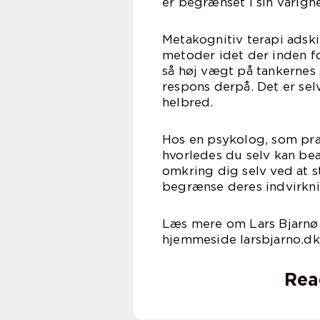
er begrænset i sin varigh
Metakognitiv terapi adski
metoder idet der inden 
så høj vægt på tankernes 
respons derpå. Det er se
helbred.
Hos en psykolog, som prak
hvorledes du selv kan be
omkring dig selv ved at 
begrænse deres indvirknin
Læs mere om Lars Bjarnø 
hjemmeside larsbjarno.dk
Rea