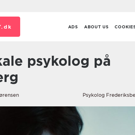
.
dk
ADS
ABOUT US
COOKIE
erg
ørensen
Psykolog Frederiksb