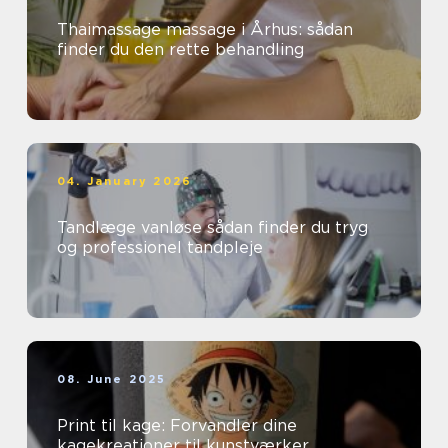
Thaimassage massage i Århus: sådan
finder du den rette behandling
04. January 2026
Tandlæge vanløse sådan finder du tryg
og professionel tandpleje
08. June 2025
Print til kage: Forvandler dine
kagekreationer til kunstværker