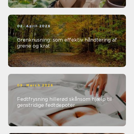
02. April 2026
Grenknusning: som effektiv håndtering af
grene og krat
09. March 2026
Fedtfrysning hillerød skånsom hjælp til
genstridige fedtdepoter