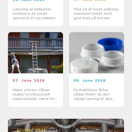
Lakering af køkkener
Mad ud af huset aalborg
holstebro en smart
nemmere fester med
genvej til et nyt køkken
god mad på bordet
07. June 2026
05. June 2026
Maler erhverv sådan
Kontaktlinser århus
skaber professionelt
sådan finder du den
malerarbejde værdi for
rigtige løsning til dine
virksomheder
øjne
31. May 2026