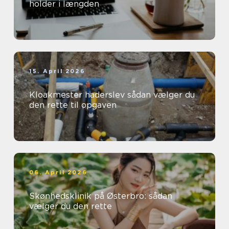
holder i længden
15. April 2026
Kloakmester haderslev sådan vælger du
den rette til opgaven
06. April 2026
Skønhedsklinik på Østerbro: sådan
vælger du den rette