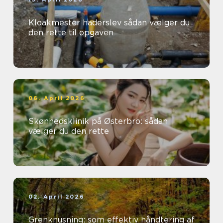
Kloakmester haderslev sådan vælger du
den rette til opgaven
06. April 2026
Skønhedsklinik på Østerbro: sådan
vælger du den rette
02. April 2026
Grenknusning: som effektiv håndtering af