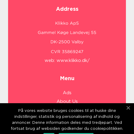
Address
web:
www.klikko.dk/
Menu
Ads
About Us
Cookies
På vores website bruges cookies til at huske dine
indstillinger, statistik og personalisering af indhold og
Contact
annoncer. Denne information deles med tredjepart. Ved
Sitemap
fortsat brug af websiden godkender du cookiepolitikken.