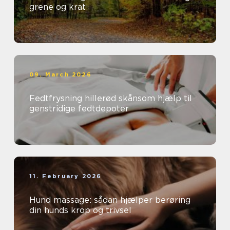
grene og krat
09. March 2026
Fedtfrysning hillerød skånsom hjælp til
genstridige fedtdepoter
11. February 2026
Hund massage: sådan hjælper berøring
din hunds krop og trivsel