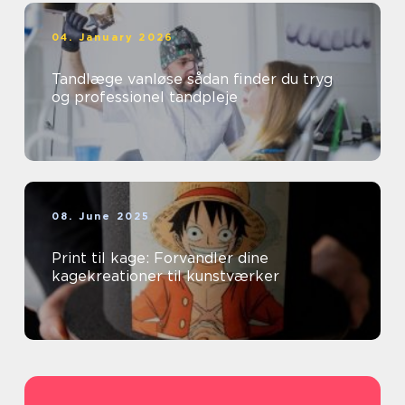
04. January 2026
Tandlæge vanløse sådan finder du tryg
og professionel tandpleje
08. June 2025
Print til kage: Forvandler dine
kagekreationer til kunstværker