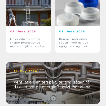
07. June 2026
05. June 2026
Maler erhverv sådan
Kontaktlinser århus
skaber professionelt
sådan finder du den
malerarbejde værdi for
rigtige løsning til dine
virksomheder
øjne
31. May 2026
Ventilationsanlæg på Sjælland: sådan får
du et sundt og energieffektivt indeklima