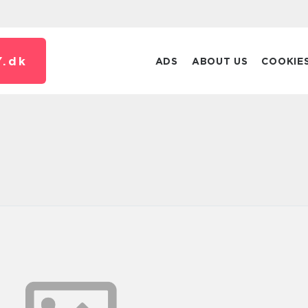
.
dk
ADS
ABOUT US
COOKIE