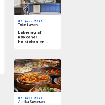
08. june 2026
Toke Larsen
Lakering af
køkkener
holstebro en
smart genvej til et
nyt køkken
07. june 2026
Annika Sørensen