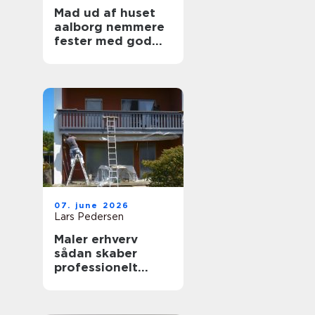
Mad ud af huset
aalborg nemmere
fester med god
mad på bordet
07. june 2026
Lars Pedersen
Maler erhverv
sådan skaber
professionelt
malerarbejde
værdi for
virksomheder