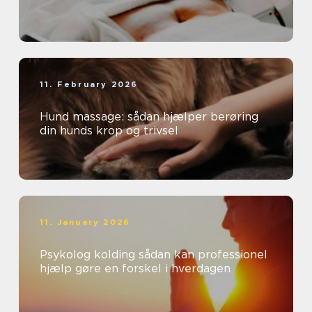
11. February 2026
Hund massage: sådan hjælper berøring
din hunds krop og trivsel
11. January 2026
Psykolog kolding sådan kan professionel
hjælp gøre en forskel i hverdagen