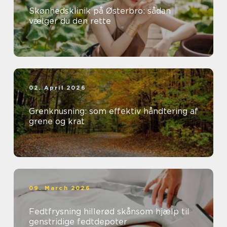
Skønhedsklinik på Østerbro: sådan
vælger du den rette
02. April 2026
Grenknusning: som effektiv håndtering af
grene og krat
09. March 2026
Fedtfrysning hillerød skånsom hjælp til
genstridige fedtdepoter