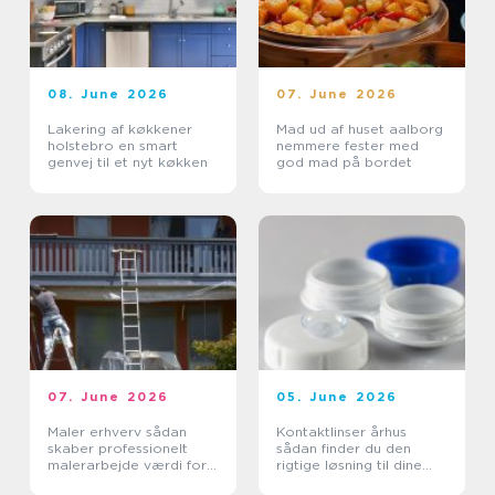
08. June 2026
07. June 2026
Lakering af køkkener
Mad ud af huset aalborg
holstebro en smart
nemmere fester med
genvej til et nyt køkken
god mad på bordet
07. June 2026
05. June 2026
Maler erhverv sådan
Kontaktlinser århus
skaber professionelt
sådan finder du den
malerarbejde værdi for
rigtige løsning til dine
virksomheder
øjne