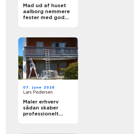
Mad ud af huset
aalborg nemmere
fester med god
mad på bordet
07. june 2026
Lars Pedersen
Maler erhverv
sådan skaber
professionelt
malerarbejde
værdi for
virksomheder