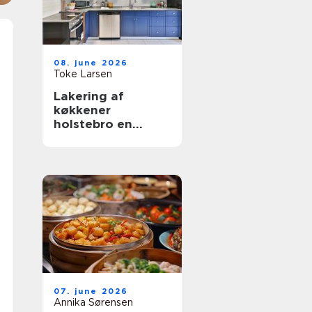
08. june 2026
Toke Larsen
Lakering af
køkkener
holstebro en
smart genvej til et
nyt køkken
07. june 2026
Annika Sørensen