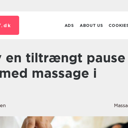
.
dk
ADS
ABOUT US
COOKIE
med massage i
sen
Massa