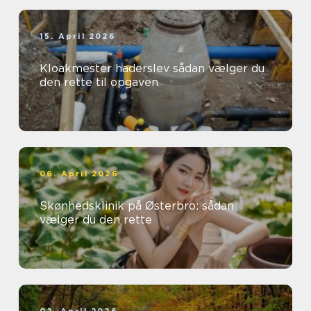
15. April 2026
Kloakmester haderslev sådan vælger du
den rette til opgaven
06. April 2026
Skønhedsklinik på Østerbro: sådan
vælger du den rette