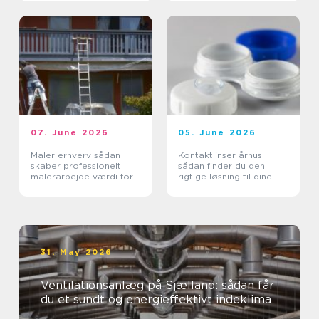
07. June 2026
05. June 2026
Maler erhverv sådan
Kontaktlinser århus
skaber professionelt
sådan finder du den
malerarbejde værdi for
rigtige løsning til dine
virksomheder
øjne
31. May 2026
Ventilationsanlæg på Sjælland: sådan får
du et sundt og energieffektivt indeklima