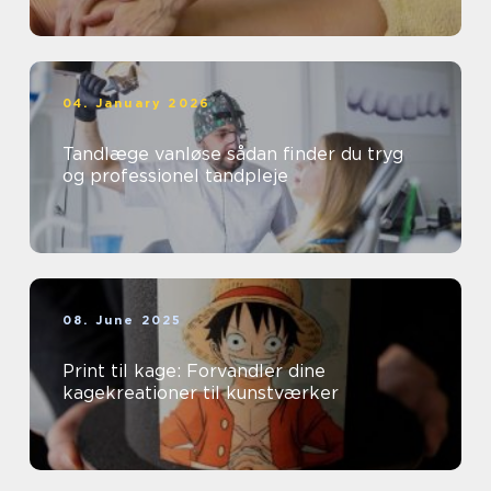
04. January 2026
Tandlæge vanløse sådan finder du tryg
og professionel tandpleje
08. June 2025
Print til kage: Forvandler dine
kagekreationer til kunstværker