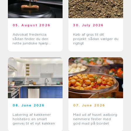
05. August 2026
30. July 2026
Advokat fredericia
Køb af grus til dit
sådan finder du den
projekt: sådan vælger du
rette juridiske hjælp
rigtigt
lokalt
08. June 2026
07. June 2026
Lakering af køkkener
Mad ud af huset aalborg
holstebro en smart
nemmere fester med
genvej til et nyt køkken
god mad på bordet