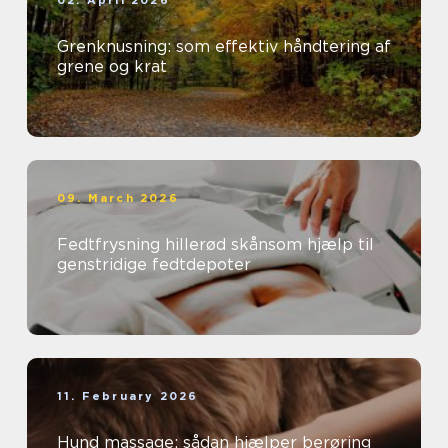
02. April 2026
Grenknusning: som effektiv håndtering af
grene og krat
09. March 2026
Fedtfrysning hillerød skånsom hjælp til
genstridige fedtdepoter
11. February 2026
Hund massage: sådan hjælper berøring