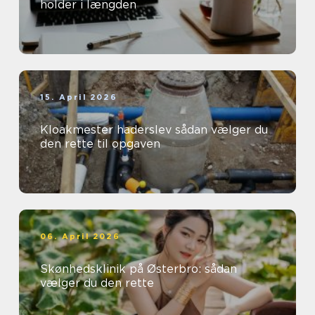
holder i længden
15. April 2026
Kloakmester haderslev sådan vælger du
den rette til opgaven
06. April 2026
Skønhedsklinik på Østerbro: sådan
vælger du den rette