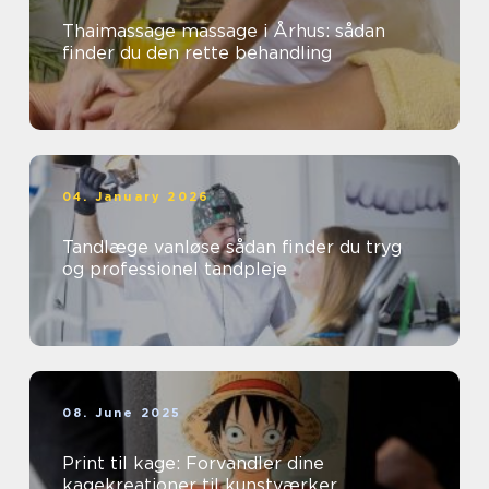
Thaimassage massage i Århus: sådan
finder du den rette behandling
04. January 2026
Tandlæge vanløse sådan finder du tryg
og professionel tandpleje
08. June 2025
Print til kage: Forvandler dine
kagekreationer til kunstværker