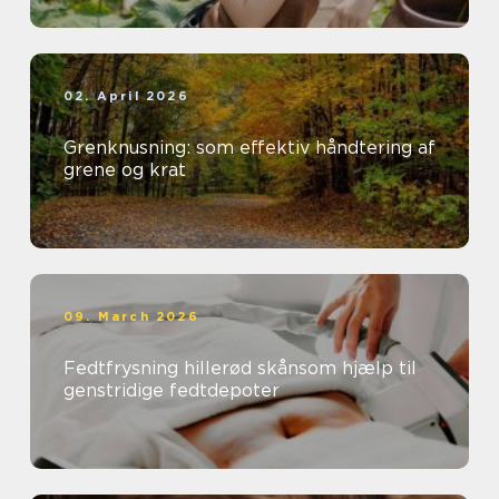
02. April 2026
Grenknusning: som effektiv håndtering af
grene og krat
09. March 2026
Fedtfrysning hillerød skånsom hjælp til
genstridige fedtdepoter