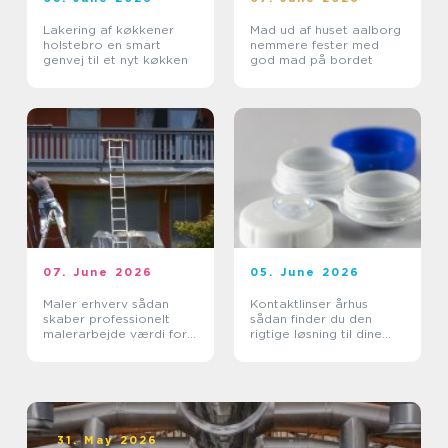
Lakering af køkkener
Mad ud af huset aalborg
holstebro en smart
nemmere fester med
genvej til et nyt køkken
god mad på bordet
07. June 2026
05. June 2026
Maler erhverv sådan
Kontaktlinser århus
skaber professionelt
sådan finder du den
malerarbejde værdi for
rigtige løsning til dine
virksomheder
øjne
31. May 2026