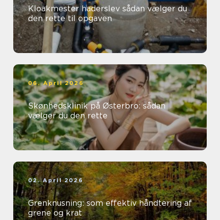
Kloakmester haderslev sådan vælger du
den rette til opgaven
06. April 2026
Skønhedsklinik på Østerbro: sådan
vælger du den rette
02. April 2026
Grenknusning: som effektiv håndtering af
grene og krat