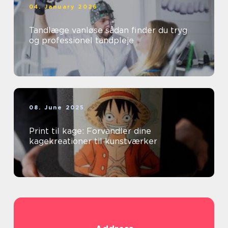
04. January 2026
Tandlæge vanløse sådan finder du tryg
og professionel tandpleje
08. June 2025
Print til kage: Forvandler dine
kagekreationer til kunstværker