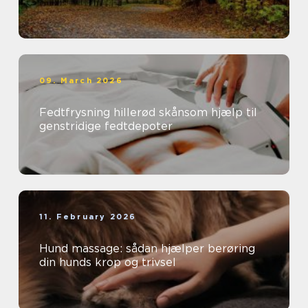
09. March 2026
Fedtfrysning hillerød skånsom hjælp til
genstridige fedtdepoter
11. February 2026
Hund massage: sådan hjælper berøring
din hunds krop og trivsel