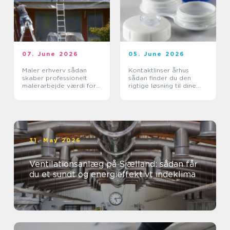
07. June 2026
05. June 2026
Maler erhverv sådan
Kontaktlinser århus
skaber professionelt
sådan finder du den
malerarbejde værdi for
rigtige løsning til dine
virksomheder
øjne
31. May 2026
Ventilationsanlæg på Sjælland: sådan får
du et sundt og energieffektivt indeklima