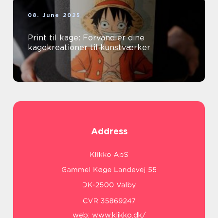
08. June 2025
Print til kage: Forvandler dine
kagekreationer til kunstværker
Address
web:
www.klikko.dk/