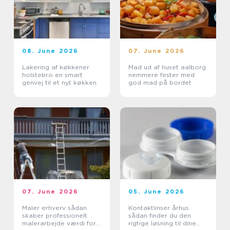
08. June 2026
07. June 2026
Lakering af køkkener
Mad ud af huset aalborg
holstebro en smart
nemmere fester med
genvej til et nyt køkken
god mad på bordet
07. June 2026
05. June 2026
Maler erhverv sådan
Kontaktlinser århus
skaber professionelt
sådan finder du den
malerarbejde værdi for
rigtige løsning til dine