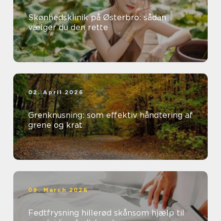
Skønhedsklinik på Østerbro: sådan
vælger du den rette
02. April 2026
Grenknusning: som effektiv håndtering af
grene og krat
09. March 2026
Fedtfrysning hillerød skånsom hjælp til