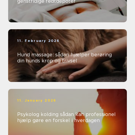
genstridige fedtdepoter
11. February 2026
Hund massage: sådan hjælper berøring
din hunds krop og trivsel
11. January 2026
Psykolog kolding sådan kan professionel
hjælp gøre en forskel i hverdagen