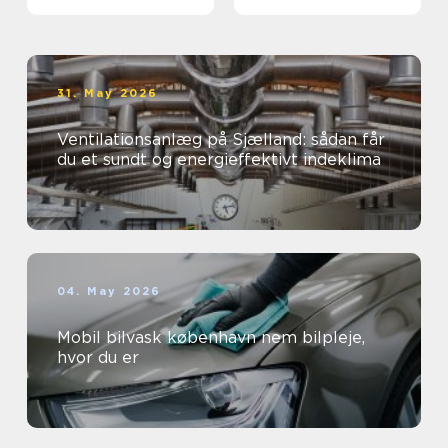
virksomheder
øjne
31. May 2026
Ventilationsanlæg på Sjælland: sådan får
du et sundt og energieffektivt indeklima
04. May 2026
Mobil bilvask københavn nem bilpleje,
hvor du er