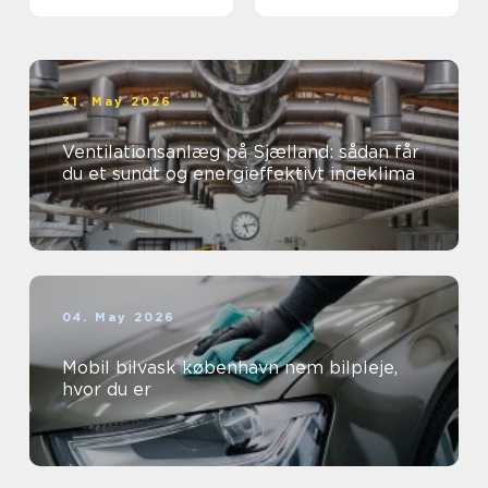
virksomheder
øjne
31. May 2026
Ventilationsanlæg på Sjælland: sådan får
du et sundt og energieffektivt indeklima
04. May 2026
Mobil bilvask københavn nem bilpleje,
hvor du er