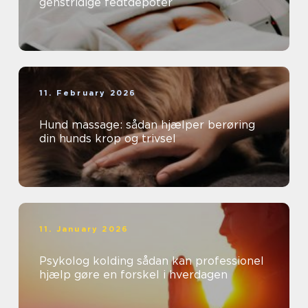
genstridige fedtdepoter
11. February 2026
Hund massage: sådan hjælper berøring
din hunds krop og trivsel
11. January 2026
Psykolog kolding sådan kan professionel
hjælp gøre en forskel i hverdagen