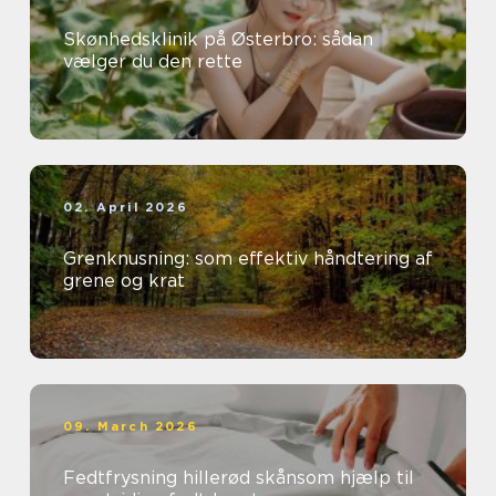
Skønhedsklinik på Østerbro: sådan
vælger du den rette
02. April 2026
Grenknusning: som effektiv håndtering af
grene og krat
09. March 2026
Fedtfrysning hillerød skånsom hjælp til