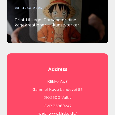
08. June 2025
Print til kage: Forvandler dine
kagekreationer til kunstværker
Address
web:
www.klikko.dk/