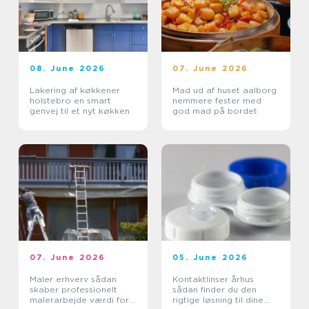
08. June 2026
07. June 2026
Lakering af køkkener
Mad ud af huset aalborg
holstebro en smart
nemmere fester med
genvej til et nyt køkken
god mad på bordet
07. June 2026
05. June 2026
Maler erhverv sådan
Kontaktlinser århus
skaber professionelt
sådan finder du den
malerarbejde værdi for
rigtige løsning til dine