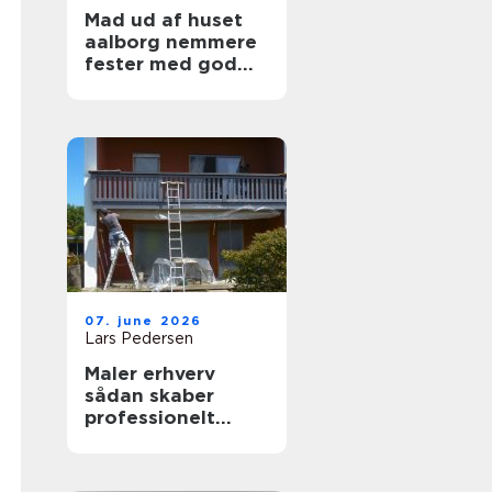
Mad ud af huset
aalborg nemmere
fester med god
mad på bordet
07. june 2026
Lars Pedersen
Maler erhverv
sådan skaber
professionelt
malerarbejde
værdi for
virksomheder