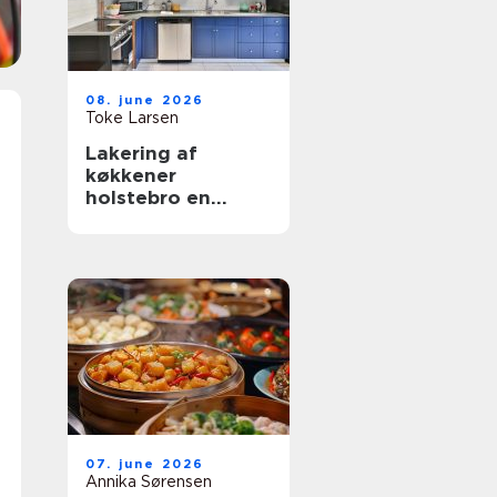
08. june 2026
Toke Larsen
Lakering af
køkkener
holstebro en
smart genvej til et
nyt køkken
07. june 2026
Annika Sørensen