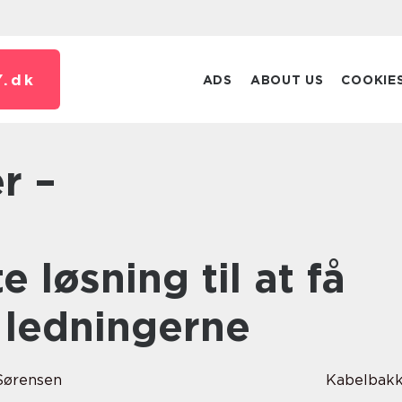
.
dk
ADS
ABOUT US
COOKIE
 løsning til at få
e ledningerne
Sørensen
Kabelbak