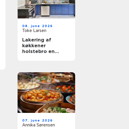
08. june 2026
Toke Larsen
Lakering af
køkkener
holstebro en
smart genvej til et
nyt køkken
07. june 2026
Annika Sørensen