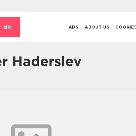
.
dk
ADS
ABOUT US
COOKIE
er Haderslev