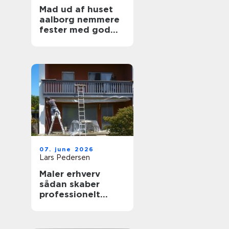
Mad ud af huset
aalborg nemmere
fester med god
mad på bordet
07. june 2026
Lars Pedersen
Maler erhverv
sådan skaber
professionelt
malerarbejde
værdi for
virksomheder