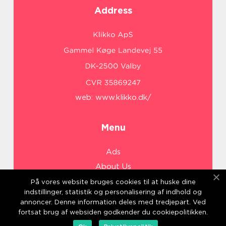
Address
web:
www.klikko.dk/
Menu
Ads
About Us
Cookies
På vores website bruges cookies til at huske dine
indstillinger, statistik og personalisering af indhold og
Contact
annoncer. Denne information deles med tredjepart. Ved
Sitemap
fortsat brug af websiden godkender du cookiepolitikken.