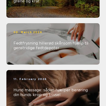
grene og krat
09. March 2026
Fedtfrysning hillerød skånsom hjælp til
genstridige fedtdepoter
11. February 2026
Hund massage: sådan hjælper berøring
din hunds krop og trivsel