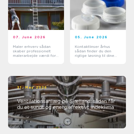
07. June 2026
05. June 2026
Maler erhverv sådan
Kontaktlinser århus
skaber professionelt
sådan finder du den
malerarbejde værdi for
rigtige løsning til dine
virksomheder
øjne
31. May 2026
Ventilationsanlæg på Sjælland: sådan får
du et sundt og energieffektivt indeklima