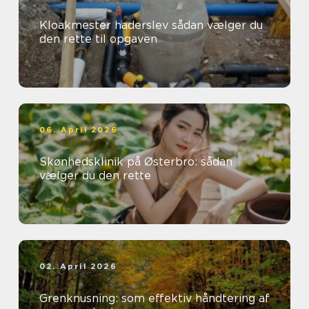
Kloakmester haderslev sådan vælger du
den rette til opgaven
06. April 2026
Skønhedsklinik på Østerbro: sådan
vælger du den rette
02. April 2026
Grenknusning: som effektiv håndtering af