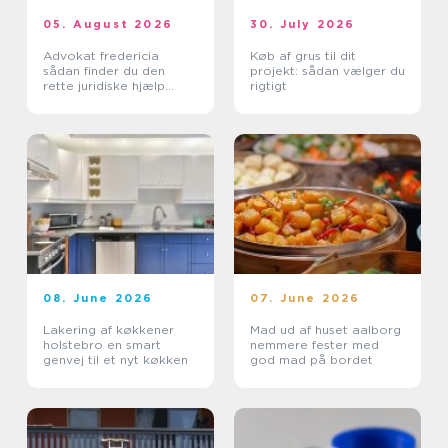
05. August 2026
30. July 2026
Advokat fredericia
Køb af grus til dit
sådan finder du den
projekt: sådan vælger du
rette juridiske hjælp
rigtigt
lokalt
08. June 2026
07. June 2026
Lakering af køkkener
Mad ud af huset aalborg
holstebro en smart
nemmere fester med
genvej til et nyt køkken
god mad på bordet