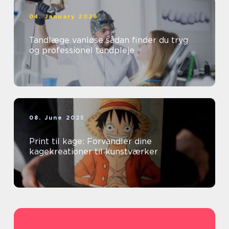
04. January 2026
Tandlæge vanløse sådan finder du tryg
og professionel tandpleje
08. June 2025
Print til kage: Forvandler dine
kagekreationer til kunstværker