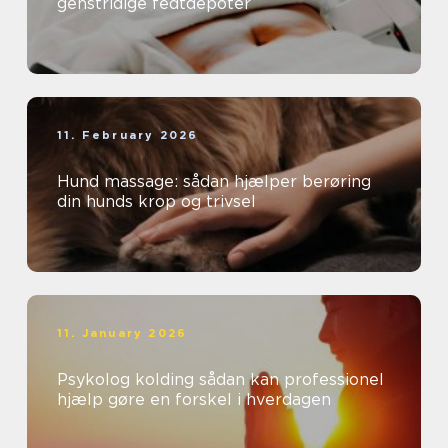
genstridige fedtdepoter
11. February 2026
Hund massage: sådan hjælper berøring
din hunds krop og trivsel
11. January 2026
Psykolog kolding sådan kan professionel
hjælp gøre en forskel i hverdagen