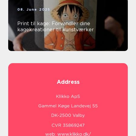
08. June 2025
Print til kage: Forvandler dine
kagekreationer til kunstværker
Address
web:
www.klikko.dk/