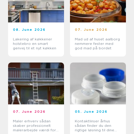
08. June 2026
07. June 2026
Lakering af køkkener
Mad ud af huset aalborg
holstebro en smart
nemmere fester med
genvej til et nyt køkken
god mad på bordet
07. June 2026
05. June 2026
Maler erhverv sådan
Kontaktlinser århus
skaber professionelt
sådan finder du den
malerarbejde værdi for
rigtige løsning til dine