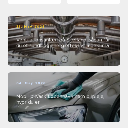
virksomheder
øjne
31. May 2026
Ventilationsanlæg på Sjælland: sådan får
du et sundt og energieffektivt indeklima
04. May 2026
Mobil bilvask københavn nem bilpleje,
hvor du er