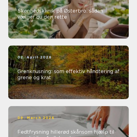
Skønhedsklinik på Østerbro: sådan
vælger du den rette
02. April 2026
Grenknusning: som effektiv håndtering af
grene og krat
09. March 2026
Fedtfrysning hillerød skånsom hjælp til