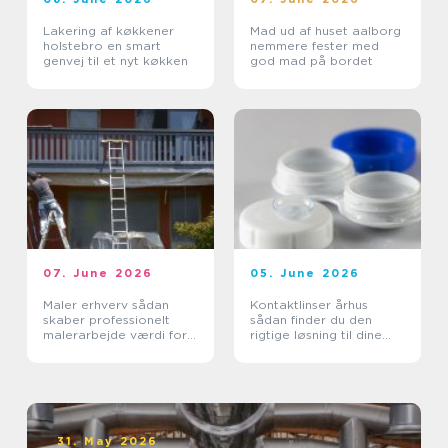
Lakering af køkkener
Mad ud af huset aalborg
holstebro en smart
nemmere fester med
genvej til et nyt køkken
god mad på bordet
07. June 2026
05. June 2026
Maler erhverv sådan
Kontaktlinser århus
skaber professionelt
sådan finder du den
malerarbejde værdi for
rigtige løsning til dine
virksomheder
øjne
31. May 2026