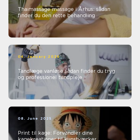
Thaimassage massage i Århus: sådan
finder du den rette behandling
04. January 2026
Tandlæge vanløse sådan finder du tryg
og professionel tandpleje
08. June 2025
Print til kage: Forvandler dine
kagekreationer til kunstværker