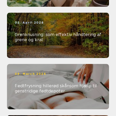
02. April 2026
Grenknusning: som effektiv håndtering af
grene og krat
09. March 2026
Fedtfrysning hillerød skånsom hjælp til
genstridige fedtdepoter