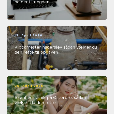
holder i længden
15. April 2026
Kloakmester haderslev sådan vælger du
den rette til opgaven
06. April 2026
Skønhedsklinik på Østerbro: sådan
vælger du den rette