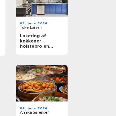
08. june 2026
Toke Larsen
Lakering af
køkkener
holstebro en
smart genvej til et
nyt køkken
07. june 2026
Annika Sørensen