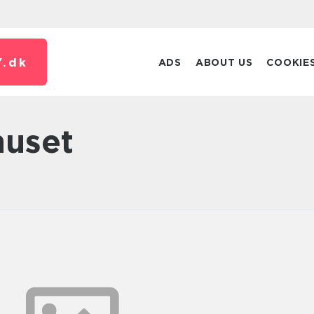
.
dk
ADS
ABOUT US
COOKIE
huset