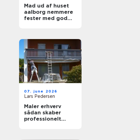
Mad ud af huset
aalborg nemmere
fester med god
mad på bordet
07. june 2026
Lars Pedersen
Maler erhverv
sådan skaber
professionelt
malerarbejde
værdi for
virksomheder