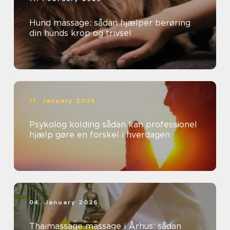
Hund massage: sådan hjælper berøring
din hunds krop og trivsel
11. January 2026
Psykolog kolding sådan kan professionel
hjælp gøre en forskel i hverdagen
04. January 2026
Thaimassage massage i Århus: sådan