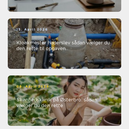
15. April 2026
Kloakmester haderslev sådan vælger du
den rette til opgaven
06. April 2026
Skønhedsklinik på Østerbro: sådan
vælger du den rette