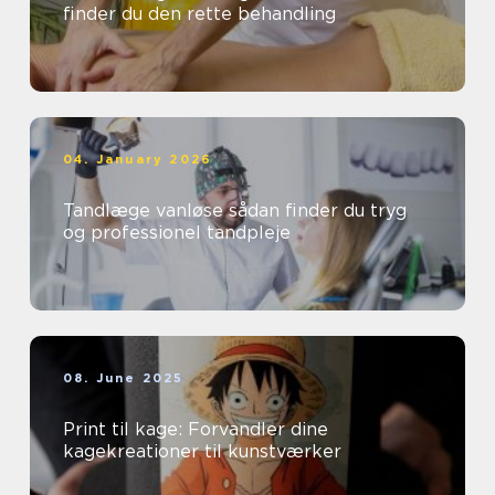
finder du den rette behandling
04. January 2026
Tandlæge vanløse sådan finder du tryg
og professionel tandpleje
08. June 2025
Print til kage: Forvandler dine
kagekreationer til kunstværker