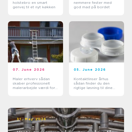
holstebro en smart
nemmere fester med
genvej til et nyt køkken
god mad på bordet
07. June 2026
05. June 2026
Maler erhverv sådan
Kontaktlinser århus
skaber professionelt
sådan finder du den
malerarbejde værdi for
rigtige løsning til dine
virksomheder
øjne
31. May 2026