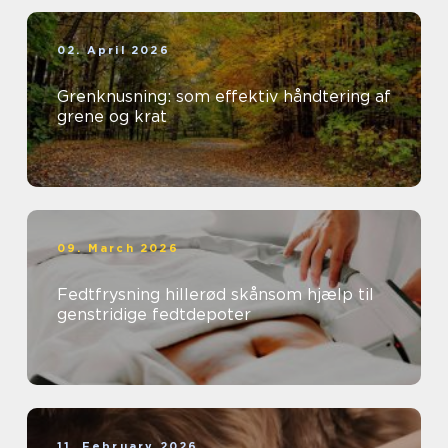
02. April 2026
Grenknusning: som effektiv håndtering af
grene og krat
09. March 2026
Fedtfrysning hillerød skånsom hjælp til
genstridige fedtdepoter
11. February 2026