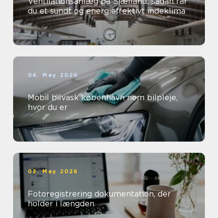
Ventilationsanlæg på Sjælland: sådan får
du et sundt og energieffektivt indeklima
04. May 2026
Mobil bilvask københavn nem bilpleje,
hvor du er
03. May 2026
Fotoregistrering dokumentation, der
holder i længden