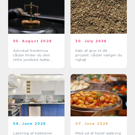
05. August 2026
30. July 2026
Advokat fredericia
Køb af grus til dit
sådan finder du den
projekt: sådan vælger du
rette juridiske hjælp
rigtigt
lokalt
08. June 2026
07. June 2026
Lakering af køkkener
Mad ud af huset aalborg