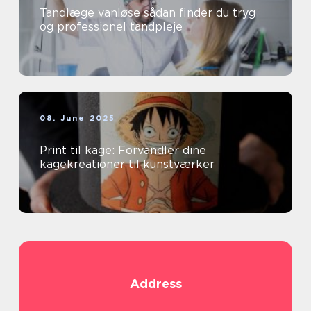
Tandlæge vanløse sådan finder du tryg
og professionel tandpleje
08. June 2025
Print til kage: Forvandler dine
kagekreationer til kunstværker
Address