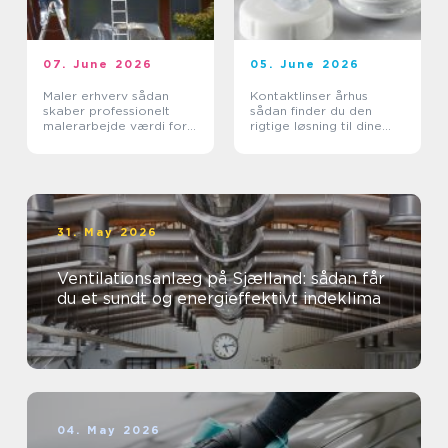
07. June 2026
05. June 2026
Maler erhverv sådan
Kontaktlinser århus
skaber professionelt
sådan finder du den
malerarbejde værdi for
rigtige løsning til dine
virksomheder
øjne
31. May 2026
Ventilationsanlæg på Sjælland: sådan får
du et sundt og energieffektivt indeklima
04. May 2026