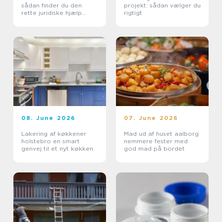
sådan finder du den
projekt: sådan vælger du
rette juridiske hjælp
rigtigt
lokalt
08. June 2026
07. June 2026
Lakering af køkkener
Mad ud af huset aalborg
holstebro en smart
nemmere fester med
genvej til et nyt køkken
god mad på bordet