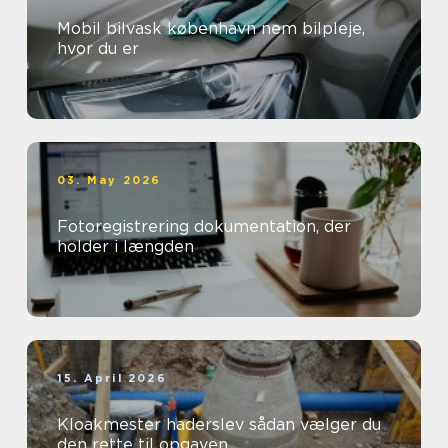
Mobil bilvask københavn nem bilpleje,
hvor du er
03. May 2026
Fotoregistrering dokumentation, der
holder i længden
15. April 2026
Kloakmester haderslev sådan vælger du
den rette til opgaven