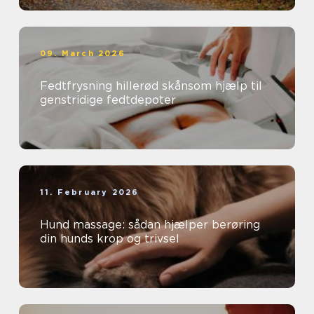
09. March 2026
Fedtfrysning hillerød skånsom hjælp til
genstridige fedtdepoter
11. February 2026
Hund massage: sådan hjælper berøring
din hunds krop og trivsel