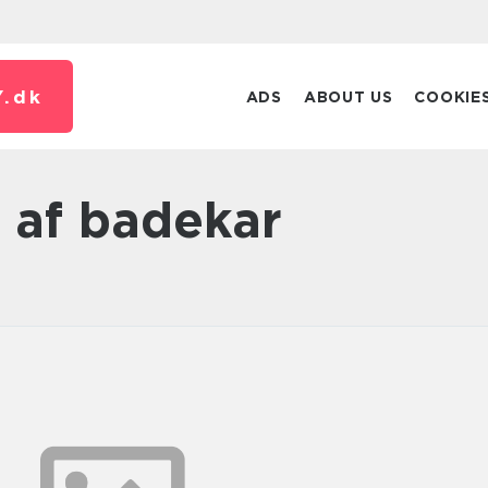
.
dk
ADS
ABOUT US
COOKIE
g af badekar