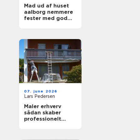
Mad ud af huset
aalborg nemmere
fester med god
mad på bordet
07. june 2026
Lars Pedersen
Maler erhverv
sådan skaber
professionelt
malerarbejde
værdi for
virksomheder