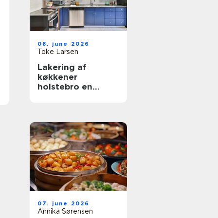
08. june 2026
Toke Larsen
Lakering af
køkkener
holstebro en
smart genvej til et
nyt køkken
07. june 2026
Annika Sørensen