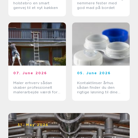
holstebro en smart
nemmere fester med
genvej til et nyt køkken
god mad på bordet
07. June 2026
05. June 2026
Maler erhverv sådan
Kontaktlinser århus
skaber professionelt
sådan finder du den
malerarbejde værdi for
rigtige løsning til dine
virksomheder
øjne
31. May 2026