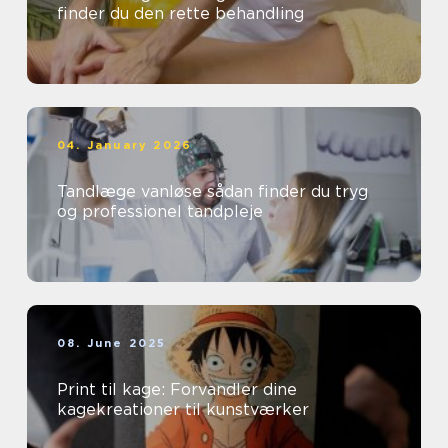
finder du den rette behandling
04. January 2026
Tandlæge vanløse sådan finder du tryg
og professionel tandpleje
08. June 2025
Print til kage: Forvandler dine
kagekreationer til kunstværker