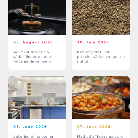
05. August 2026
30. July 2026
Advokat fredericia
Køb af grus til dit
sådan finder du den
projekt: sådan vælger du
rette juridiske hjælp
rigtigt
lokalt
08. June 2026
07. June 2026
Lakering af køkkener
Mad ud af huset aalborg