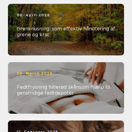
02. April 2026
Grenknusning: som effektiv håndtering af
grene og krat
09. March 2026
Fedtfrysning hillerød skånsom hjælp til
genstridige fedtdepoter
11. February 2026