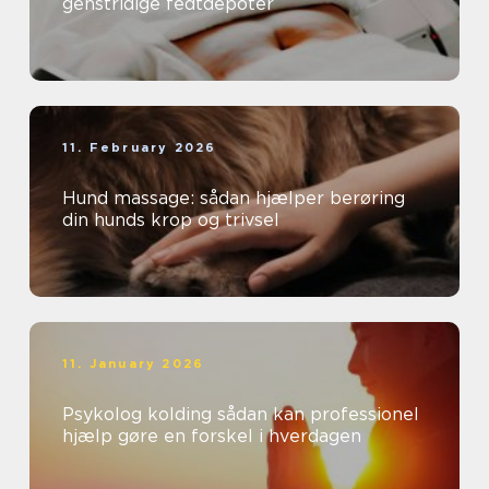
genstridige fedtdepoter
11. February 2026
Hund massage: sådan hjælper berøring
din hunds krop og trivsel
11. January 2026
Psykolog kolding sådan kan professionel
hjælp gøre en forskel i hverdagen