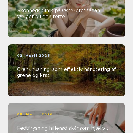
Skønhedsklinik på Østerbro: sådan
vælger du den rette
02. April 2026
Grenknusning: som effektiv håndtering af
grene og krat
09. March 2026
Fedtfrysning hillerød skånsom hjælp til