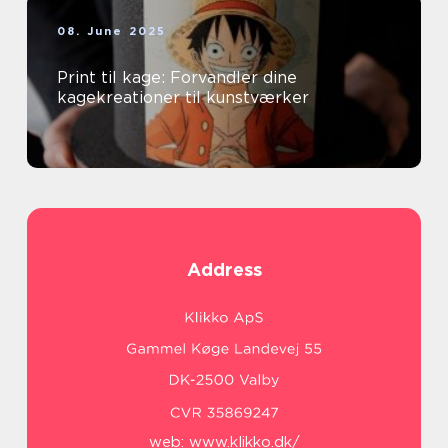
08. June 2025
Print til kage: Forvandler dine
kagekreationer til kunstværker
Address
web:
www.klikko.dk/