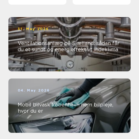
virksomheder
øjne
31. May 2026
Ventilationsanlæg på Sjælland: sådan får
du et sundt og energieffektivt indeklima
04. May 2026
Mobil bilvask københavn nem bilpleje,
hvor du er