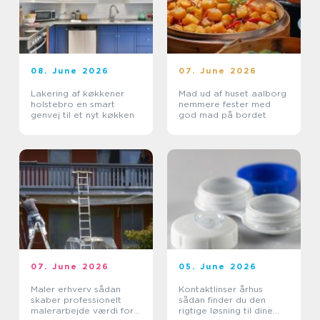
08. June 2026
07. June 2026
Lakering af køkkener
Mad ud af huset aalborg
holstebro en smart
nemmere fester med
genvej til et nyt køkken
god mad på bordet
07. June 2026
05. June 2026
Maler erhverv sådan
Kontaktlinser århus
skaber professionelt
sådan finder du den
malerarbejde værdi for
rigtige løsning til dine