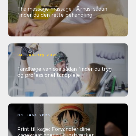
Thaimassage massage i Århus: sådan
finder du den rette behandling
04. January 2026
Tandlæge vanløse sådan finder du tryg
og professionel tandpleje
08. June 2025
Print til kage: Forvandler dine
kagekreationer til kunstværker