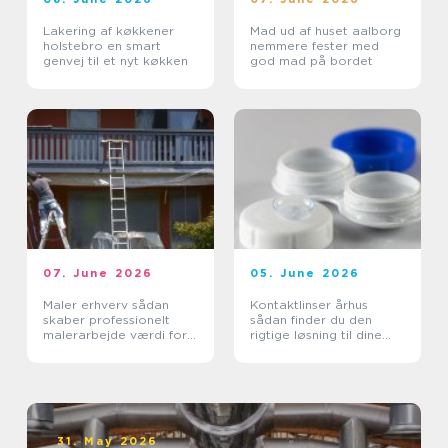
Lakering af køkkener
Mad ud af huset aalborg
holstebro en smart
nemmere fester med
genvej til et nyt køkken
god mad på bordet
07. June 2026
05. June 2026
Maler erhverv sådan
Kontaktlinser århus
skaber professionelt
sådan finder du den
malerarbejde værdi for
rigtige løsning til dine
virksomheder
øjne
31. May 2026