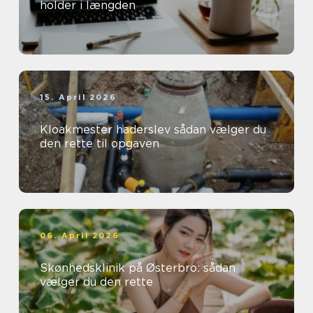
holder i længden
15. April 2026
Kloakmester haderslev sådan vælger du
den rette til opgaven
06. April 2026
Skønhedsklinik på Østerbro: sådan
vælger du den rette