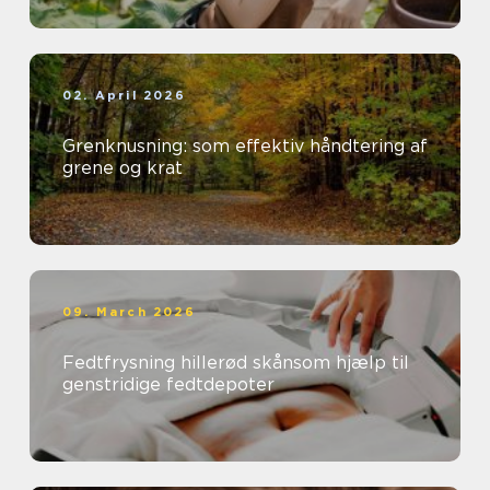
02. April 2026
Grenknusning: som effektiv håndtering af
grene og krat
09. March 2026
Fedtfrysning hillerød skånsom hjælp til
genstridige fedtdepoter