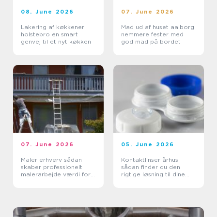
08. June 2026
07. June 2026
Lakering af køkkener
Mad ud af huset aalborg
holstebro en smart
nemmere fester med
genvej til et nyt køkken
god mad på bordet
07. June 2026
05. June 2026
Maler erhverv sådan
Kontaktlinser århus
skaber professionelt
sådan finder du den
malerarbejde værdi for
rigtige løsning til dine
virksomheder
øjne