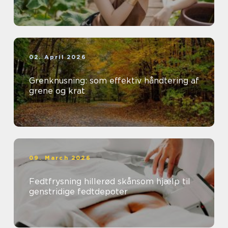
02. April 2026
Grenknusning: som effektiv håndtering af
grene og krat
09. March 2026
Fedtfrysning hillerød skånsom hjælp til
genstridige fedtdepoter