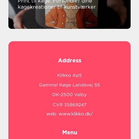
Print til kage: Forvandler dine
kagekreationer til kunstværker
Address
web:
www.klikko.dk/
Menu