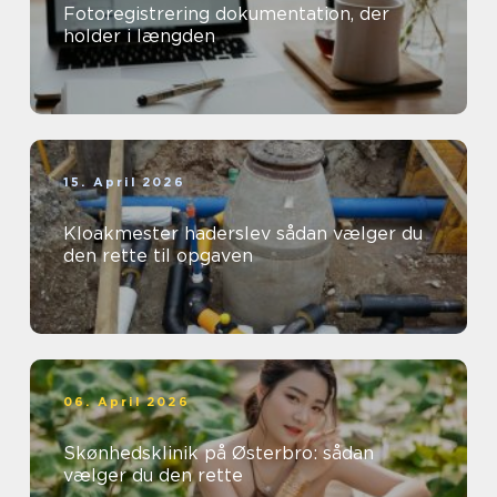
Fotoregistrering dokumentation, der
holder i længden
15. April 2026
Kloakmester haderslev sådan vælger du
den rette til opgaven
06. April 2026
Skønhedsklinik på Østerbro: sådan
vælger du den rette