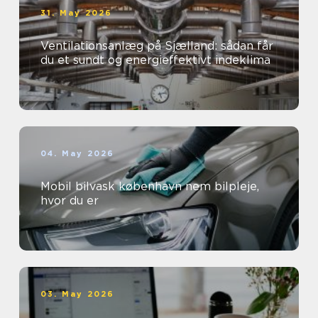
31. May 2026
Ventilationsanlæg på Sjælland: sådan får
du et sundt og energieffektivt indeklima
04. May 2026
Mobil bilvask københavn nem bilpleje,
hvor du er
03. May 2026