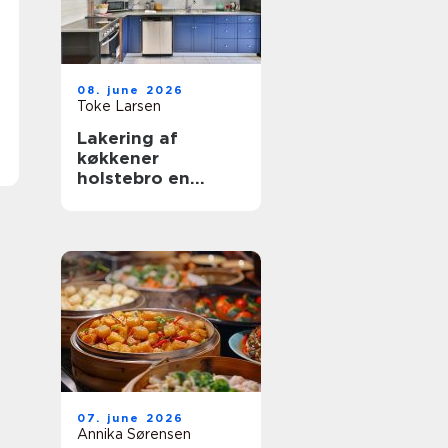
08. june 2026
Toke Larsen
Lakering af
køkkener
holstebro en
smart genvej til et
nyt køkken
07. june 2026
Annika Sørensen