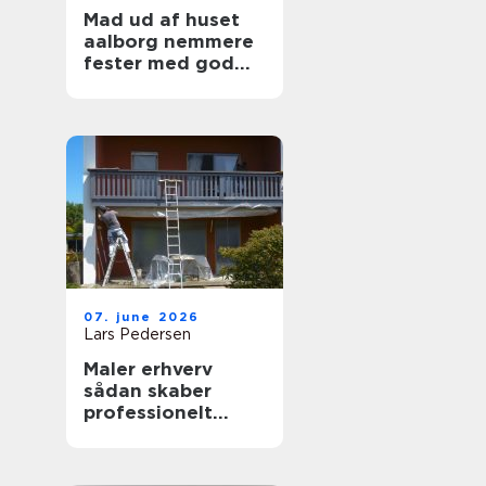
Mad ud af huset
aalborg nemmere
fester med god
mad på bordet
07. june 2026
Lars Pedersen
Maler erhverv
sådan skaber
professionelt
malerarbejde
værdi for
virksomheder