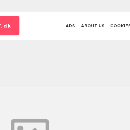
.
dk
ADS
ABOUT US
COOKIE