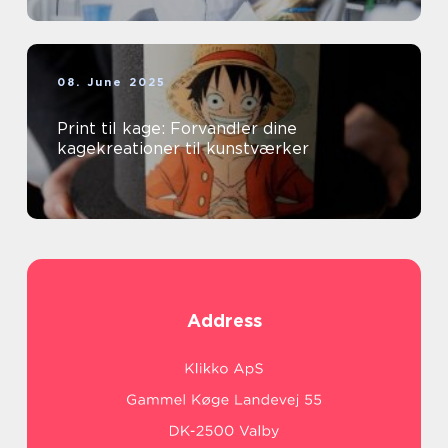
08. June 2025
Print til kage: Forvandler dine
kagekreationer til kunstværker
Address