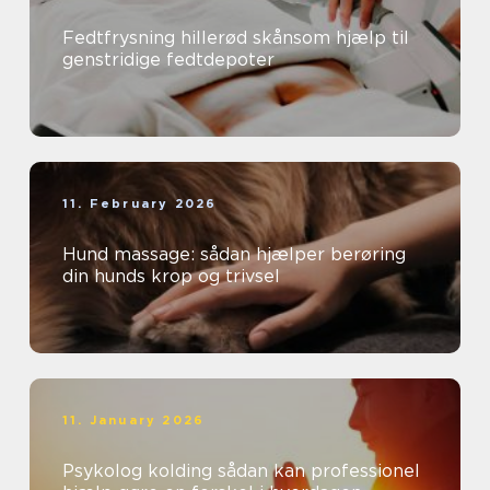
Fedtfrysning hillerød skånsom hjælp til
genstridige fedtdepoter
11. February 2026
Hund massage: sådan hjælper berøring
din hunds krop og trivsel
11. January 2026
Psykolog kolding sådan kan professionel