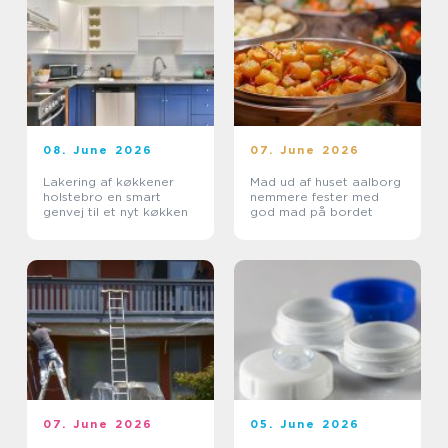
08. June 2026
07. June 2026
Lakering af køkkener
Mad ud af huset aalborg
holstebro en smart
nemmere fester med
genvej til et nyt køkken
god mad på bordet
07. June 2026
05. June 2026