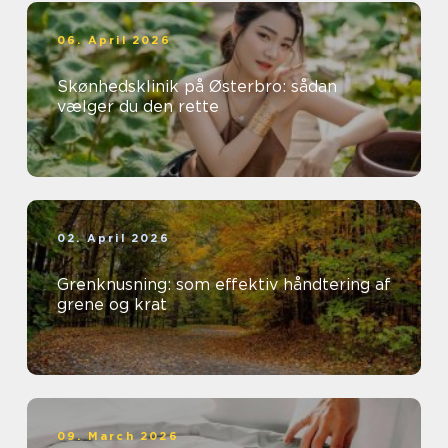
06. April 2026
Skønhedsklinik på Østerbro: sådan
vælger du den rette
02. April 2026
Grenknusning: som effektiv håndtering af
grene og krat
09. March 2026