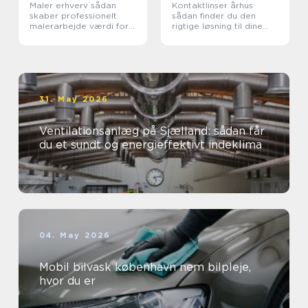
Maler erhverv sådan
Kontaktlinser århus
skaber professionelt
sådan finder du den
malerarbejde værdi for
rigtige løsning til dine
virksomheder
øjne
31. May 2026
Ventilationsanlæg på Sjælland: sådan får
du et sundt og energieffektivt indeklima
04. May 2026
Mobil bilvask københavn nem bilpleje,
hvor du er