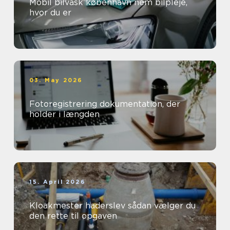
Mobil bilvask københavn nem bilpleje,
hvor du er
03. May 2026
Fotoregistrering dokumentation, der
holder i længden
15. April 2026
Kloakmester haderslev sådan vælger du
den rette til opgaven