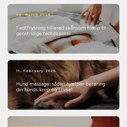
09. March 2026
Fedtfrysning hillerød skånsom hjælp til
genstridige fedtdepoter
11. February 2026
Hund massage: sådan hjælper berøring
din hunds krop og trivsel