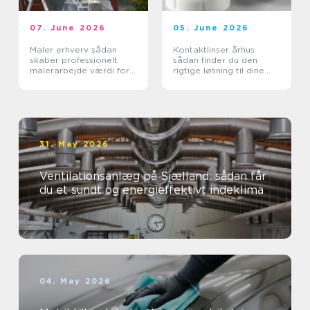
07. June 2026
05. June 2026
Maler erhverv sådan
Kontaktlinser århus
skaber professionelt
sådan finder du den
malerarbejde værdi for
rigtige løsning til dine
virksomheder
øjne
31. May 2026
Ventilationsanlæg på Sjælland: sådan får
du et sundt og energieffektivt indeklima
04. May 2026