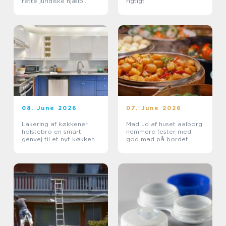
rette juridiske hjælp
rigtigt
lokalt
08. June 2026
07. June 2026
Lakering af køkkener
Mad ud af huset aalborg
holstebro en smart
nemmere fester med
genvej til et nyt køkken
god mad på bordet