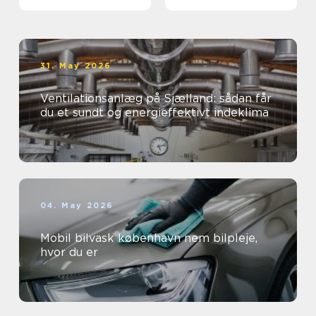
virksomheder
øjne
31. May 2026
Ventilationsanlæg på Sjælland: sådan får
du et sundt og energieffektivt indeklima
04. May 2026
Mobil bilvask københavn nem bilpleje,
hvor du er