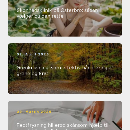
Skønhedsklinik på Østerbro: sådan
vælger du den rette
02. April 2026
Grenknusning: som effektiv håndtering af
grene og krat
09. March 2026
Fedtfrysning hillerød skånsom hjælp til