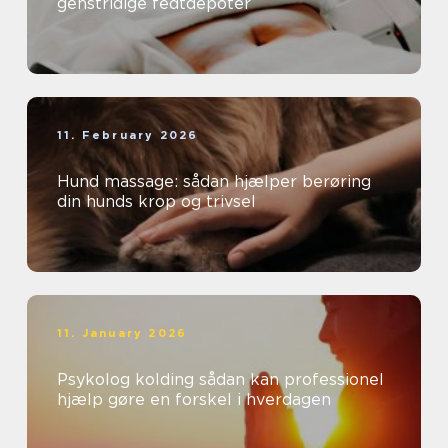
genstridige fedtdepoter
11. February 2026
Hund massage: sådan hjælper berøring
din hunds krop og trivsel
11. January 2026
Psykolog kolding sådan kan professionel
hjælp gøre en forskel i hverdagen