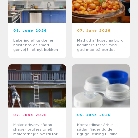
08. June 2026
07. June 2026
Lakering af køkkener
Mad ud af huset aalborg
holstebro en smart
nemmere fester med
genvej til et nyt køkken
god mad på bordet
07. June 2026
05. June 2026
Maler erhverv sådan
Kontaktlinser århus
skaber professionelt
sådan finder du den
malerarbejde værdi for
rigtige løsning til dine