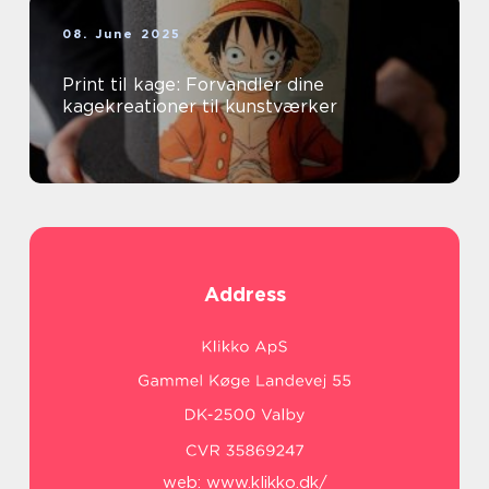
08. June 2025
Print til kage: Forvandler dine
kagekreationer til kunstværker
Address
web:
www.klikko.dk/